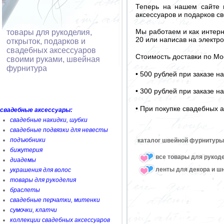
Теперь на нашем сайте 
аксессуаров и подарков св
Мы работаем и как интерн
товары для рукоделия,
20 или написав на электро
открыток, подарков и
свадебных аксессуаров
Стоимость доставки по Мо
своими руками, швейная
фурнитура
• 500 рублей при заказе н
• 300 рублей при заказе н
• При покупке свадебных а
свадебные аксессуары:
свадебные накидки, шубки
свадебные подвязки для невесты
подъюбники
каталог швейной фурнитуры
бижутерия
все товары для рукод
диадемы
ленты для декора и ш
украшения для волос
товары для рукоделия
браслеты
свадебные перчатки, митенки
сумочки, клатчи
коллекции свадебных аксессуаров