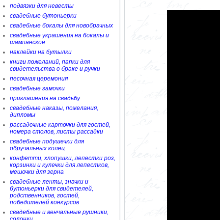
подвязки для невесты
свадебные бутоньерки
свадебные бокалы для новобрачных
свадебные украшения на бокалы и
шампанское
наклейки на бутылки
книги пожеланий, папки для
свидетельства о браке и ручки
песочная церемония
свадебные замочки
приглашения на свадьбу
свадебные наказы, пожелания,
дипломы
рассадочные карточки для гостей,
номера столов, листы рассадки
свадебные подушечки для
обручальных колец
конфетти, хлопушки, лепестки роз,
корзинки и кулечки для лепестков,
мешочки для зерна
свадебные ленты, значки и
бутоньерки для свидетелей,
родственников, гостей,
победителей конкурсов
свадебные и венчальные рушники,
солонки