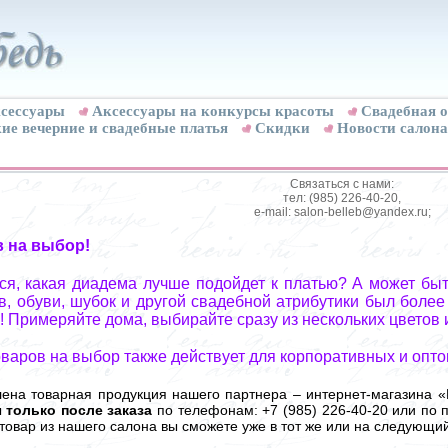
сессуары
Аксессуары на конкурсы красоты
Свадебная о
ие вечерние и свадебные платья
Скидки
Новости салона
Связаться с нами:
тел: (985) 226-40-20,
e-mail: salon-belleb@yandex.ru;
в на выбор!
я, какая диадема лучше подойдет к платью? А может быт
, обуви, шубок и другой свадебной атрибутики был более
! Примеряйте дома, выбирайте сразу из нескольких цветов 
оваров на выбор также действует для корпоративных и опто
лена товарная продукция нашего партнера – интернет-магазина «
ы
только после заказа
по телефонам: +7 (985) 226-40-20 или по п
 товар из нашего салона вы сможете уже в тот же или на следующий