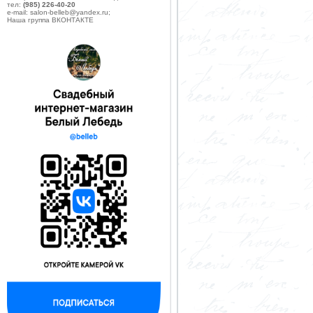
тел:
(985) 226-40-20
e-mail: salon-belleb@yandex.ru;
Наша группа ВКОНТАКТЕ