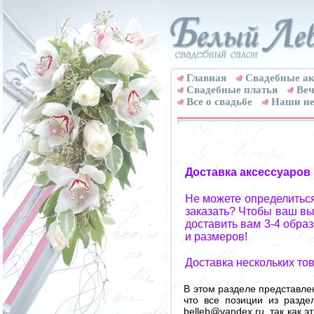
Главная
Свадебные ак
Cвадебные платья
Веч
Все о свадьбе
Наши не
Доставка аксессуаров
Не можете определиться
заказать? Чтобы ваш вы
доставить вам 3-4 обра
и размеров!
Доставка нескольких то
В этом разделе представле
что все позиции из разд
belleb@yandex.ru, так как 