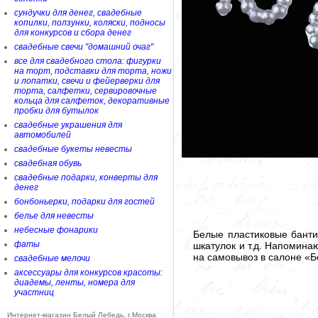
сундучки для денег, свадебные
копилки, ползунки, коляски, подносы
для конкурсов и сбора денег
свадебные свечи "домашний очаг"
все для свадебного стола: фигурки
на торт, подставки для торта, ножи
и лопатки, свечи и фейерверки для
торта, салфетки, сервировочные
кольца для салфеток, декоративные
пробки для бутылок
свадебные украшения для
автомобилей
свадебные букеты невесты
свадебная обувь
свадебные подарки, конверты для
денег
бонбоньерки, подарки для гостей
белье для невесты
небесные фонарики
Белые пластиковые банти
фаты
шкатулок и т.д. Напомина
на самовывоз в салоне «Б
свадебные мелочи
аксессуары для конкурсов красоты:
диадемы, ленты, номера для
участниц
Интернет-магазин Белый Лебедь, г.Москва