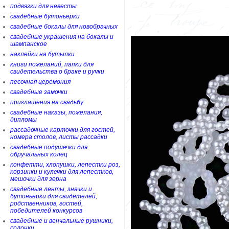
подвязки для невесты
свадебные бутоньерки
свадебные бокалы для новобрачных
свадебные украшения на бокалы и
шампанское
наклейки на бутылки
книги пожеланий, папки для
свидетельства о браке и ручки
песочная церемония
свадебные замочки
приглашения на свадьбу
свадебные наказы, пожелания,
дипломы
рассадочные карточки для гостей,
номера столов, листы рассадки
свадебные подушечки для
обручальных колец
конфетти, хлопушки, лепестки роз,
корзинки и кулечки для лепестков,
мешочки для зерна
свадебные ленты, значки и
бутоньерки для свидетелей,
родственников, гостей,
победителей конкурсов
свадебные и венчальные рушники,
солонки