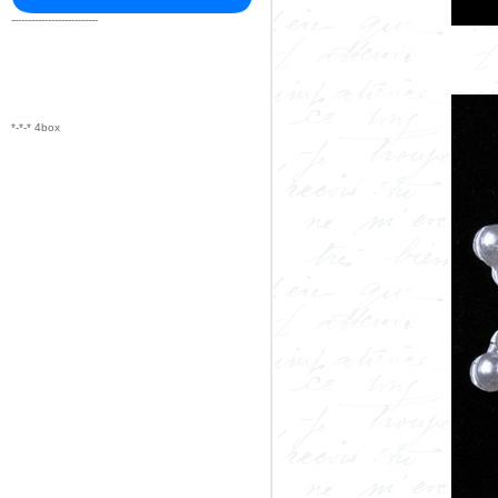
--------------------------
*-*-* 4box