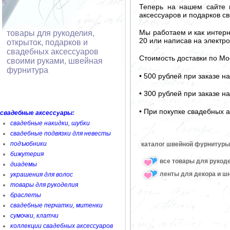
Теперь на нашем сайте 
аксессуаров и подарков св
Мы работаем и как интерн
товары для рукоделия,
20 или написав на электро
открыток, подарков и
свадебных аксессуаров
Стоимость доставки по Мо
своими руками, швейная
фурнитура
• 500 рублей при заказе н
• 300 рублей при заказе н
• При покупке свадебных а
свадебные аксессуары:
свадебные накидки, шубки
свадебные подвязки для невесты
подъюбники
каталог швейной фурнитуры
бижутерия
все товары для рукод
диадемы
ленты для декора и ш
украшения для волос
товары для рукоделия
браслеты
свадебные перчатки, митенки
сумочки, клатчи
коллекции свадебных аксессуаров