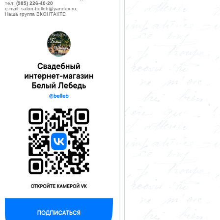
тел:
(985) 226-40-20
e-mail: salon-belleb@yandex.ru;
Наша группа ВКОНТАКТЕ