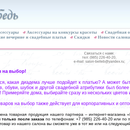
сессуары
Аксессуары на конкурсы красоты
Свадебная о
ие вечерние и свадебные платья
Скидки
Новости салона
Связаться с нами:
тел: (985) 226-40-20,
e-mail: salon-belleb@yandex.ru;
в на выбор!
я, какая диадема лучше подойдет к платью? А может быт
, обуви, шубок и другой свадебной атрибутики был более
! Примеряйте дома, выбирайте сразу из нескольких цветов 
оваров на выбор также действует для корпоративных и опто
лена товарная продукция нашего партнера – интернет-магазина «
ы
только после заказа
по телефонам: +7 (985) 226-40-20 или по п
 товар из нашего салона вы сможете уже в тот же или на следующий