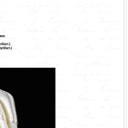
ми:
б/шт.)
руб/шт.)