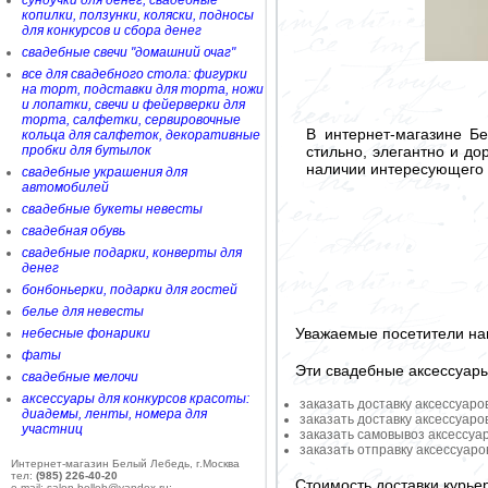
сундучки для денег, свадебные
копилки, ползунки, коляски, подносы
для конкурсов и сбора денег
свадебные свечи "домашний очаг"
все для свадебного стола: фигурки
на торт, подставки для торта, ножи
и лопатки, свечи и фейерверки для
торта, салфетки, сервировочные
В интернет-магазине Б
кольца для салфеток, декоративные
стильно, элегантно и до
пробки для бутылок
наличии интересующего 
свадебные украшения для
автомобилей
свадебные букеты невесты
свадебная обувь
свадебные подарки, конверты для
денег
бонбоньерки, подарки для гостей
белье для невесты
Уважаемые посетители на
небесные фонарики
фаты
Эти свадебные аксессуар
свадебные мелочи
аксессуары для конкурсов красоты:
заказать доставку аксессуаро
диадемы, ленты, номера для
заказать доставку аксессуаро
участниц
заказать самовывоз аксессуа
заказать отправку аксессуар
Интернет-магазин Белый Лебедь, г.Москва
тел:
(985) 226-40-20
Стоимость доставки курье
e-mail: salon-belleb@yandex.ru;