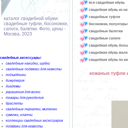
вся свадебная обувь
cвадебная обувь из н
cвадебные туфли
каталог свадебной обуви:
свадебные туфли, босоножки,
босоножки, полуоткр
сапоги, балетки. Фото, цены -
cвадебные балетки
Москва, 2023
cвадебные сапоги
cвадебная обувь боль
свадебная обувь мале
свадебные аксессуары:
свадебная обувь по а
свадебные накидки, шубки
свадебные подвязки для невесты
кожаные туфли ц
подъюбники
бижутерия
диадемы
украшения для волос
товары для рукоделия
браслеты
свадебные перчатки, митенки
сумочки, клатчи
коллекции свадебных аксессуаров
подвязки для невесты