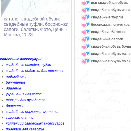
вся свадебная обувь
cвадебная обувь из н
cвадебные туфли
каталог свадебной обуви:
свадебные туфли, босоножки,
босоножки, полуоткр
сапоги, балетки. Фото, цены -
cвадебные балетки
Москва, 2023
cвадебные сапоги
cвадебная обувь боль
свадебная обувь мале
свадебные аксессуары:
свадебная обувь по а
свадебные накидки, шубки
свадебные подвязки для невесты
подъюбники
бижутерия
диадемы
украшения для волос
товары для рукоделия
браслеты
свадебные перчатки, митенки
сумочки, клатчи
коллекции свадебных аксессуаров
подвязки для невесты