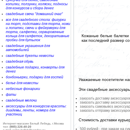
сундучки для денег, свадебные
копилки, ползунки, коляски, подносы
для конкурсов и сбора денег
свадебные свечи "домашний очаг"
все для свадебного стола: фигурки
на торт, подставки для торта, ножи
и лопатки, свечи и фейерверки для
торта, салфетки, сервировочные
Кожаные белые балетки 
кольца для салфеток, декоративные
как последний размер со
пробки для бутылок
свадебные украшения для
автомобилей
свадебные букеты невесты
свадебная обувь
свадебные подарки, конверты для
денег
бонбоньерки, подарки для гостей
Уважаемые посетители на
белье для невесты
небесные фонарики
Эти свадебные аксессуар
фаты
заказать доставку аксессуаро
свадебные мелочи
заказать доставку аксессуаро
аксессуары для конкурсов красоты:
заказать самовывоз аксессуа
диадемы, ленты, номера для
заказать отправку аксессуар
участниц
Стоимость доставки курье
Интернет-магазин Белый Лебедь, г.Москва
тел:
(985) 226-40-20
500 рублей - при заказе на су
e-mail: salon-belleb@yandex.ru;