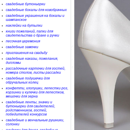
свадебные бутоньерки
свадебные бокалы для новобрачных
свадебные украшения на бокалы и
шампанское
наклейки на бутылки
книги пожеланий, папки для
свидетельства о браке и ручки
песочная церемония
свадебные замочки
приглашения на свадьбу
свадебные наказы, пожелания,
дипломы
рассадочные карточки для гостей,
номера столов, листы рассадки
свадебные подушечки для
обручальных колец
конфетти, хлопушки, лепестки роз,
корзинки и кулечки для лепестков,
мешочки для зерна
свадебные ленты, значки и
бутоньерки для свидетелей,
родственников, гостей,
победителей конкурсов
свадебные и венчальные рушники,
солонки