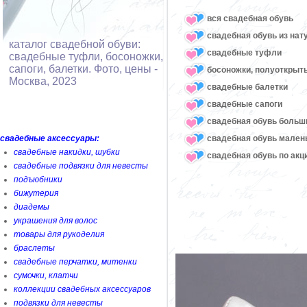
вся свадебная обувь
cвадебная обувь из нат
каталог свадебной обуви:
cвадебные туфли
свадебные туфли, босоножки,
сапоги, балетки. Фото, цены -
босоножки, полуоткрыт
Москва, 2023
cвадебные балетки
cвадебные сапоги
cвадебная обувь больш
свадебная обувь мален
свадебные аксессуары:
свадебные накидки, шубки
свадебная обувь по акц
свадебные подвязки для невесты
подъюбники
бижутерия
диадемы
украшения для волос
товары для рукоделия
браслеты
свадебные перчатки, митенки
сумочки, клатчи
коллекции свадебных аксессуаров
подвязки для невесты