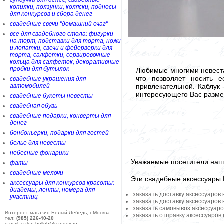
сундучки для денег, свадебные
копилки, ползунки, коляски, подносы
для конкурсов и сбора денег
свадебные свечи "домашний очаг"
все для свадебного стола: фигурки
на торт, подставки для торта, ножи
и лопатки, свечи и фейерверки для
торта, салфетки, сервировочные
кольца для салфеток, декоративные
пробки для бутылок
Любимые многими невеста
что позволяет носить 
свадебные украшения для
привлекательной. Каблук 
автомобилей
интересующего Вас размер
свадебные букеты невесты
свадебная обувь
свадебные подарки, конверты для
денег
бонбоньерки, подарки для гостей
белье для невесты
небесные фонарики
Уважаемые посетители наше
фаты
свадебные мелочи
Эти свадебные аксессуары
аксессуары для конкурсов красоты:
диадемы, ленты, номера для
заказать доставку аксессуаров
участниц
заказать доставку аксессуаров
заказать самовывоз аксессуаро
Интернет-магазин Белый Лебедь, г.Москва
заказать отправку аксессуаров
тел:
(985) 226-40-20
e-mail: salon-belleb@yandex.ru;