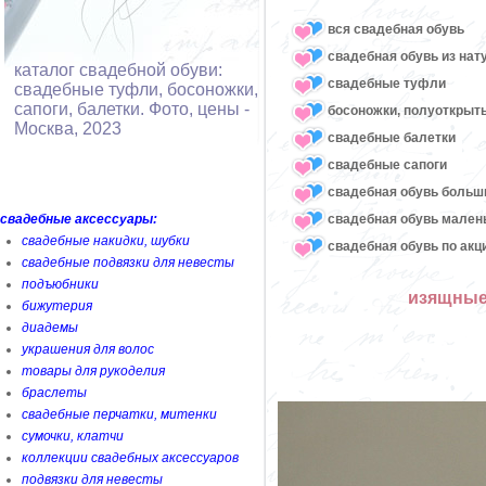
вся свадебная обувь
cвадебная обувь из нат
каталог свадебной обуви:
cвадебные туфли
свадебные туфли, босоножки,
сапоги, балетки. Фото, цены -
босоножки, полуоткрыт
Москва, 2023
cвадебные балетки
cвадебные сапоги
cвадебная обувь больш
свадебная обувь мален
свадебные аксессуары:
свадебные накидки, шубки
свадебная обувь по акц
свадебные подвязки для невесты
подъюбники
изящные
бижутерия
диадемы
украшения для волос
товары для рукоделия
браслеты
свадебные перчатки, митенки
сумочки, клатчи
коллекции свадебных аксессуаров
подвязки для невесты