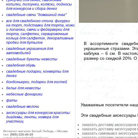
сундучки для денег, свадебные
копилки, ползунки, коляски, подносы
для конкурсов и сбора денег
свадебные свечи "домашний очаг"
все для свадебного стола: фигурки
на торт, подставки для торта, ножи
и лопатки, свечи и фейерверки для
торта, салфетки, сервировочные
кольца для салфеток, декоративные
пробки для бутылок
В ассортименте свадеб
украшенные стразами. Эти
свадебные украшения для
каблука – 6 см. В насто
автомобилей
размер со скидкой 20%. О
свадебные букеты невесты
свадебная обувь
свадебные подарки, конверты для
денег
бонбоньерки, подарки для гостей
белье для невесты
небесные фонарики
фаты
Уважаемые посетители наше
свадебные мелочи
аксессуары для конкурсов красоты:
Эти свадебные аксессуары
диадемы, ленты, номера для
участниц
заказать доставку аксессуаров
заказать доставку аксессуаров
Интернет-магазин Белый Лебедь, г.Москва
заказать самовывоз аксессуаро
тел:
(985) 226-40-20
заказать отправку аксессуаров
e-mail: salon-belleb@yandex.ru;