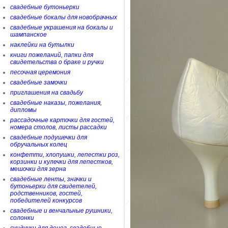
свадебные бутоньерки
свадебные бокалы для новобрачных
свадебные украшения на бокалы и
шампанское
наклейки на бутылки
книги пожеланий, папки для
свидетельства о браке и ручки
песочная церемония
свадебные замочки
приглашения на свадьбу
свадебные наказы, пожелания,
дипломы
рассадочные карточки для гостей,
номера столов, листы рассадки
свадебные подушечки для
обручальных колец
конфетти, хлопушки, лепестки роз,
корзинки и кулечки для лепестков,
мешочки для зерна
свадебные ленты, значки и
бутоньерки для свидетелей,
родственников, гостей,
победителей конкурсов
свадебные и венчальные рушники,
солонки