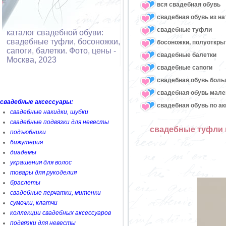
вся свадебная обувь
cвадебная обувь из н
cвадебные туфли
каталог свадебной обуви:
свадебные туфли, босоножки,
босоножки, полуоткр
сапоги, балетки. Фото, цены -
cвадебные балетки
Москва, 2023
cвадебные сапоги
cвадебная обувь боль
свадебная обувь мале
свадебные аксессуары:
свадебная обувь по а
свадебные накидки, шубки
свадебные подвязки для невесты
свадебные туфли 
подъюбники
бижутерия
диадемы
украшения для волос
товары для рукоделия
браслеты
свадебные перчатки, митенки
сумочки, клатчи
коллекции свадебных аксессуаров
подвязки для невесты