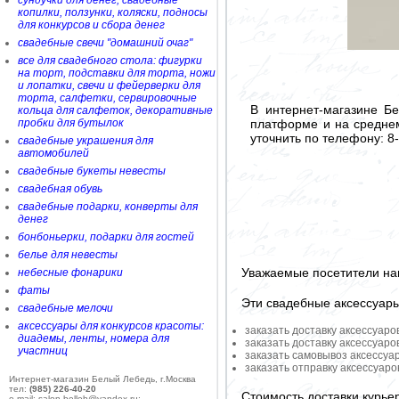
сундучки для денег, свадебные
копилки, ползунки, коляски, подносы
для конкурсов и сбора денег
свадебные свечи "домашний очаг"
все для свадебного стола: фигурки
на торт, подставки для торта, ножи
и лопатки, свечи и фейерверки для
торта, салфетки, сервировочные
В интернет-магазине Б
кольца для салфеток, декоративные
платформе и на среднем
пробки для бутылок
уточнить по телефону: 8
свадебные украшения для
автомобилей
свадебные букеты невесты
свадебная обувь
свадебные подарки, конверты для
денег
бонбоньерки, подарки для гостей
белье для невесты
Уважаемые посетители на
небесные фонарики
фаты
Эти свадебные аксессуар
свадебные мелочи
аксессуары для конкурсов красоты:
заказать доставку аксессуаро
диадемы, ленты, номера для
заказать доставку аксессуаро
участниц
заказать самовывоз аксессуа
заказать отправку аксессуар
Интернет-магазин Белый Лебедь, г.Москва
тел:
(985) 226-40-20
Стоимость доставки курье
e-mail: salon-belleb@yandex.ru;