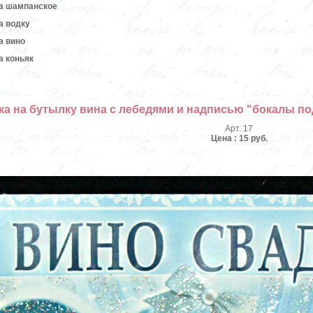
а шампанское
а водку
а вино
а коньяк
ка на бутылку вина с лебедями и надписью "бокалы по
Арт. 17
Цена : 15 руб.