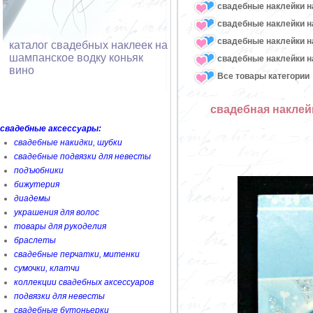
свадебные наклейки н
свадебные наклейки н
свадебные наклейки н
каталог свадебных наклеек на
шампанское водку коньяк
свадебные наклейки н
вино
Все товары категории
свадебная наклей
свадебные аксессуары:
свадебные накидки, шубки
свадебные подвязки для невесты
подъюбники
бижутерия
диадемы
украшения для волос
товары для рукоделия
браслеты
свадебные перчатки, митенки
сумочки, клатчи
коллекции свадебных аксессуаров
подвязки для невесты
свадебные бутоньерки