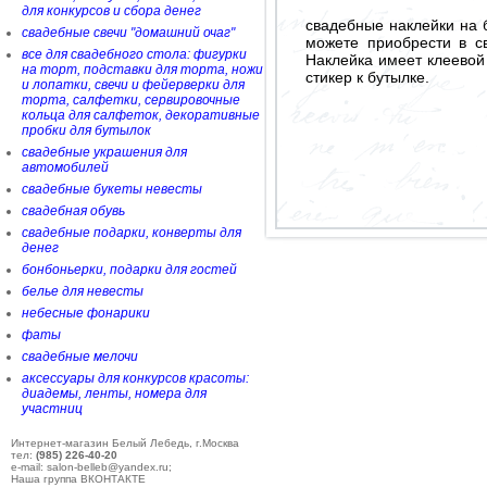
для конкурсов и сбора денег
свадебные наклейки на 
свадебные свечи "домашний очаг"
можете приобрести в с
все для свадебного стола: фигурки
Наклейка имеет клеевой
на торт, подставки для торта, ножи
стикер к бутылке.
и лопатки, свечи и фейерверки для
торта, салфетки, сервировочные
кольца для салфеток, декоративные
пробки для бутылок
свадебные украшения для
автомобилей
свадебные букеты невесты
свадебная обувь
свадебные подарки, конверты для
денег
бонбоньерки, подарки для гостей
белье для невесты
небесные фонарики
фаты
свадебные мелочи
аксессуары для конкурсов красоты:
диадемы, ленты, номера для
участниц
Интернет-магазин Белый Лебедь, г.Москва
тел:
(985) 226-40-20
e-mail: salon-belleb@yandex.ru;
Наша группа ВКОНТАКТЕ