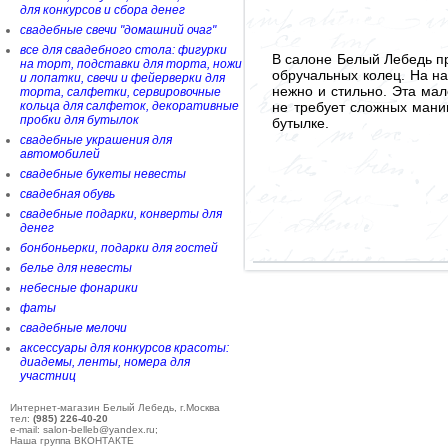
для конкурсов и сбора денег
свадебные свечи "домашний очаг"
все для свадебного стола: фигурки
В салоне Белый Лебедь п
на торт, подставки для торта, ножи
обручальных колец. На на
и лопатки, свечи и фейерверки для
нежно и стильно. Эта ма
торта, салфетки, сервировочные
не требует сложных мани
кольца для салфеток, декоративные
пробки для бутылок
бутылке.
свадебные украшения для
автомобилей
свадебные букеты невесты
свадебная обувь
свадебные подарки, конверты для
денег
бонбоньерки, подарки для гостей
белье для невесты
небесные фонарики
фаты
свадебные мелочи
аксессуары для конкурсов красоты:
диадемы, ленты, номера для
участниц
Интернет-магазин Белый Лебедь, г.Москва
тел:
(985) 226-40-20
e-mail: salon-belleb@yandex.ru;
Наша группа ВКОНТАКТЕ