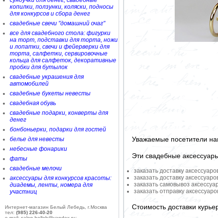
сундучки для денег, свадебные
копилки, ползунки, коляски, подносы
для конкурсов и сбора денег
свадебные свечи "домашний очаг"
все для свадебного стола: фигурки
на торт, подставки для торта, ножи
и лопатки, свечи и фейерверки для
торта, салфетки, сервировочные
кольца для салфеток, декоративные
пробки для бутылок
свадебные украшения для
автомобилей
свадебные букеты невесты
свадебная обувь
свадебные подарки, конверты для
денег
бонбоньерки, подарки для гостей
Уважаемые посетители на
белье для невесты
небесные фонарики
Эти свадебные аксессуар
фаты
свадебные мелочи
заказать доставку аксессуаро
заказать доставку аксессуаро
аксессуары для конкурсов красоты:
заказать самовывоз аксессуа
диадемы, ленты, номера для
заказать отправку аксессуар
участниц
Стоимость доставки курье
Интернет-магазин Белый Лебедь, г.Москва
тел:
(985) 226-40-20
e-mail: salon-belleb@yandex.ru;