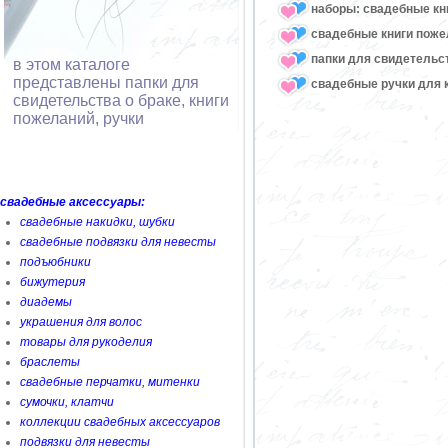
наборы: свадебные кни
свадебные книги поже
папки для свидетельст
в этом каталоге
представлены папки для
свадебные ручки для 
свидетельства о браке, книги
пожеланий, ручки
свадебные аксессуары:
свадебные накидки, шубки
свадебные подвязки для невесты
подъюбники
бижутерия
диадемы
украшения для волос
товары для рукоделия
браслеты
свадебные перчатки, митенки
сумочки, клатчи
коллекции свадебных аксессуаров
подвязки для невесты