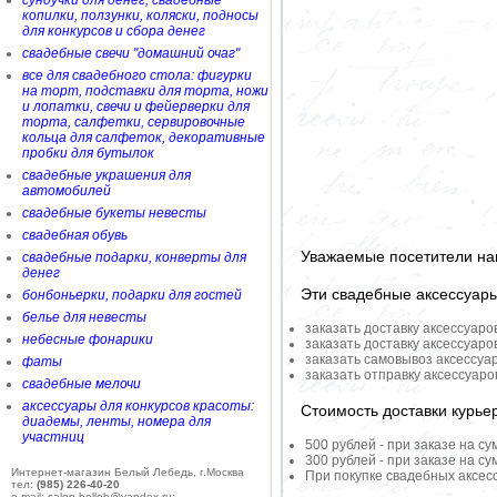
сундучки для денег, свадебные
копилки, ползунки, коляски, подносы
для конкурсов и сбора денег
свадебные свечи "домашний очаг"
все для свадебного стола: фигурки
на торт, подставки для торта, ножи
и лопатки, свечи и фейерверки для
торта, салфетки, сервировочные
кольца для салфеток, декоративные
пробки для бутылок
свадебные украшения для
автомобилей
свадебные букеты невесты
свадебная обувь
Уважаемые посетители на
свадебные подарки, конверты для
денег
Эти свадебные аксессуар
бонбоньерки, подарки для гостей
белье для невесты
заказать доставку аксессуаро
небесные фонарики
заказать доставку аксессуаро
заказать самовывоз аксессуа
фаты
заказать отправку аксессуар
свадебные мелочи
аксессуары для конкурсов красоты:
Стоимость доставки курье
диадемы, ленты, номера для
участниц
500 рублей - при заказе на су
300 рублей - при заказе на су
Интернет-магазин Белый Лебедь, г.Москва
При покупке свадебных аксесс
тел:
(985) 226-40-20
e-mail: salon-belleb@yandex.ru;