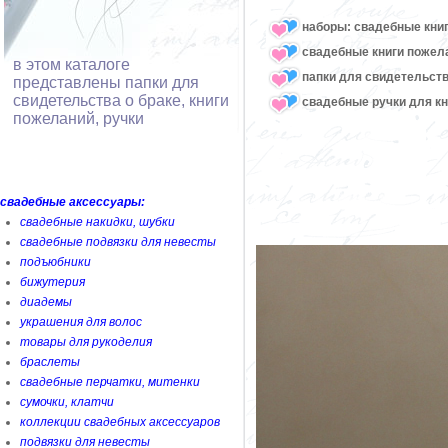
наборы: свадебные книг
свадебные книги пожел
в этом каталоге
папки для свидетельств
представлены папки для
свидетельства о браке, книги
свадебные ручки для к
пожеланий, ручки
свадебные аксессуары:
свадебные накидки, шубки
свадебные подвязки для невесты
подъюбники
бижутерия
диадемы
украшения для волос
товары для рукоделия
браслеты
свадебные перчатки, митенки
сумочки, клатчи
коллекции свадебных аксессуаров
подвязки для невесты