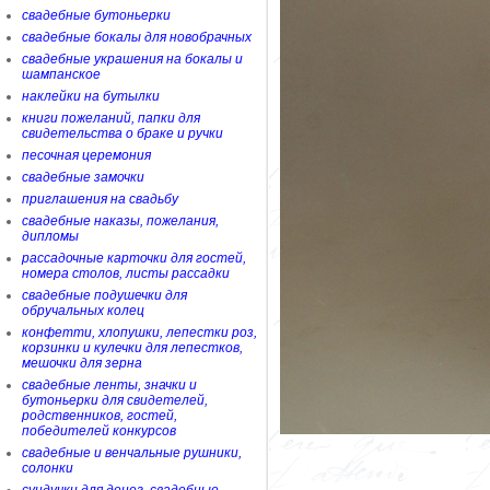
свадебные бутоньерки
свадебные бокалы для новобрачных
свадебные украшения на бокалы и
шампанское
наклейки на бутылки
книги пожеланий, папки для
свидетельства о браке и ручки
песочная церемония
свадебные замочки
приглашения на свадьбу
свадебные наказы, пожелания,
дипломы
рассадочные карточки для гостей,
номера столов, листы рассадки
свадебные подушечки для
обручальных колец
конфетти, хлопушки, лепестки роз,
корзинки и кулечки для лепестков,
мешочки для зерна
свадебные ленты, значки и
бутоньерки для свидетелей,
родственников, гостей,
победителей конкурсов
свадебные и венчальные рушники,
солонки