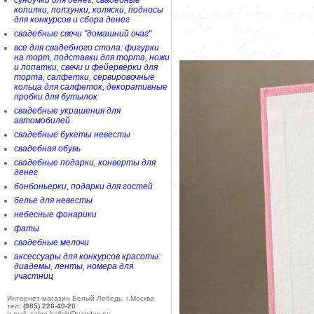
сундучки для денег, свадебные
копилки, ползунки, коляски, подносы
для конкурсов и сбора денег
свадебные свечи "домашний очаг"
все для свадебного стола: фигурки
на торт, подставки для торта, ножи
и лопатки, свечи и фейерверки для
торта, салфетки, сервировочные
кольца для салфеток, декоративные
пробки для бутылок
свадебные украшения для
автомобилей
свадебные букеты невесты
свадебная обувь
свадебные подарки, конверты для
денег
бонбоньерки, подарки для гостей
белье для невесты
небесные фонарики
фаты
свадебные мелочи
аксессуары для конкурсов красоты:
диадемы, ленты, номера для
участниц
Интернет-магазин Белый Лебедь, г.Москва
тел:
(985) 226-40-20
e-mail: salon-belleb@yandex.ru;