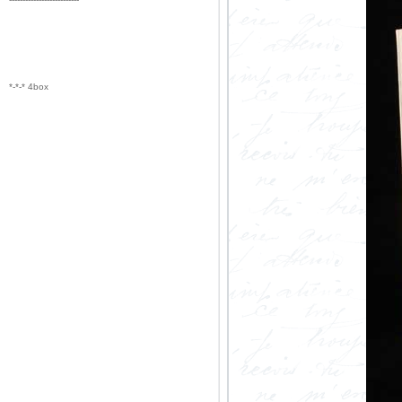
*-*-* 4box