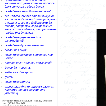
сундучки для денег, свадебные
копилки, ползунки, коляски, подносы
для конкурсов и сбора денег
свадебные свечи "домашний очаг"
все для свадебного стола: фигурки
на торт, подставки для торта, ножи
и лопатки, свечи и фейерверки для
торта, салфетки, сервировочные
кольца для салфеток, декоративные
пробки для бутылок
свадебные украшения для
автомобилей
свадебные букеты невесты
свадебная обувь
свадебные подарки, конверты для
денег
бонбоньерки, подарки для гостей
белье для невесты
небесные фонарики
фаты
свадебные мелочи
аксессуары для конкурсов красоты:
диадемы, ленты, номера для
участниц
Интернет-магазин Белый Лебедь, г.Москва
тел:
(985) 226-40-20
e-mail: salon-belleb@yandex.ru;