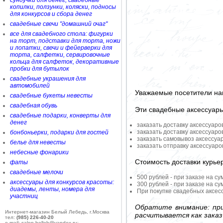
сундучки для денег, свадебные
копилки, ползунки, коляски, подносы
для конкурсов и сбора денег
свадебные свечи "домашний очаг"
все для свадебного стола: фигурки
на торт, подставки для торта, ножи
и лопатки, свечи и фейерверки для
торта, салфетки, сервировочные
кольца для салфеток, декоративные
пробки для бутылок
свадебные украшения для
автомобилей
Уважаемые посетители на
свадебные букеты невесты
свадебная обувь
Эти свадебные аксессуар
свадебные подарки, конверты для
денег
заказать доставку аксессуаро
заказать доставку аксессуаро
бонбоньерки, подарки для гостей
заказать самовывоз аксессуа
белье для невесты
заказать отправку аксессуар
небесные фонарики
Стоимость доставки курье
фаты
свадебные мелочи
500 рублей - при заказе на су
аксессуары для конкурсов красоты:
300 рублей - при заказе на су
диадемы, ленты, номера для
При покупке свадебных аксесс
участниц
Обратите внимание: при
Интернет-магазин Белый Лебедь, г.Москва
расчитывается как заказ
тел:
(985) 226-40-20
e-mail: salon-belleb@yandex.ru;