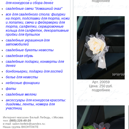
подробнее
для конкурсов и сбора денег
свадебные свечи "домашний очаг"
все для свадебного стола: фигурки
на торт, подставки для торта, ножи
и лопатки, свечи и фейерверки для
торта, салфетки, сервировочные
кольца для салфеток, декоративные
пробки для бутылок
свадебные украшения для
автомобилей
свадебные букеты невесты
свадебная обувь
свадебные подарки, конверты для
денег
бонбоньерки, подарки для гостей
белье для невесты
Арт. 20059
небесные фонарики
Цена: 250 руб.
фаты
подробнее
свадебные мелочи
аксессуары для конкурсов красоты:
диадемы, ленты, номера для
участниц
Интернет-магазин Белый Лебедь, г.Москва
тел:
(985) 226-40-20
e-mail: salon-belleb@yandex.ru;
Наша группа ВКОНТАКТЕ