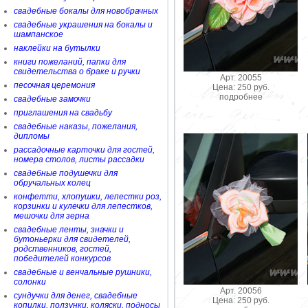
свадебные бокалы для новобрачных
свадебные украшения на бокалы и
шампанское
наклейки на бутылки
книги пожеланий, папки для
свидетельства о браке и ручки
Арт. 20055
песочная церемония
Цена: 250 руб.
подробнее
свадебные замочки
приглашения на свадьбу
свадебные наказы, пожелания,
дипломы
рассадочные карточки для гостей,
номера столов, листы рассадки
свадебные подушечки для
обручальных колец
конфетти, хлопушки, лепестки роз,
корзинки и кулечки для лепестков,
мешочки для зерна
свадебные ленты, значки и
бутоньерки для свидетелей,
родственников, гостей,
победителей конкурсов
свадебные и венчальные рушники,
солонки
Арт. 20056
сундучки для денег, свадебные
Цена: 250 руб.
копилки, ползунки, коляски, подносы