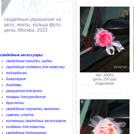
свадебные украшения на
авто, ленты, кольца фото,
цены, Москва, 2023
свадебные аксессуары:
свадебные накидки, шубки
свадебные подвязки для невесты
подъюбники
Арт. 20052
бижутерия
Цена: 250 руб.
подробнее
диадемы
украшения для волос
товары для рукоделия
браслеты
свадебные перчатки, митенки
сумочки, клатчи
коллекции свадебных аксессуаров
подвязки для невесты
свадебные бутоньерки