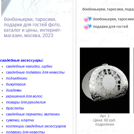
бонбоньерки, таросики, пода
бонбоньерки, таросики,
бонбоньерки, таросики
подарки для гостей фото,
подарки для гостей
каталог и цены, интернет-
магазин, москва, 2023
свадебные аксессуары:
свадебные накидки, шубки
свадебные подвязки для невесты
подъюбники
бижутерия
диадемы
украшения для волос
товары для рукоделия
браслеты
свадебные перчатки, митенки
Арт. 1
Цена: 60 руб.
сумочки, клатчи
подробнее
коллекции свадебных аксессуаров
подвязки для невесты