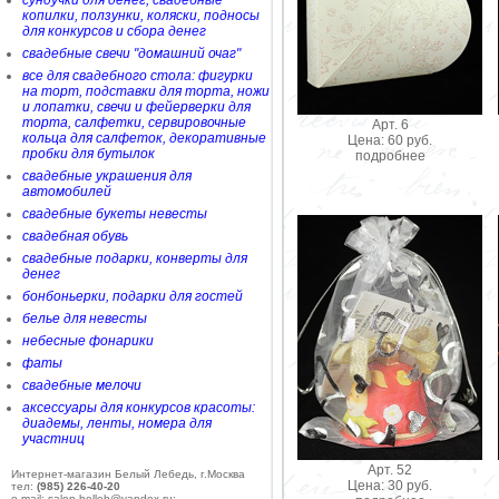
сундучки для денег, свадебные
копилки, ползунки, коляски, подносы
для конкурсов и сбора денег
свадебные свечи "домашний очаг"
все для свадебного стола: фигурки
на торт, подставки для торта, ножи
и лопатки, свечи и фейерверки для
торта, салфетки, сервировочные
Арт. 6
кольца для салфеток, декоративные
Цена: 60 руб.
пробки для бутылок
подробнее
свадебные украшения для
автомобилей
свадебные букеты невесты
свадебная обувь
свадебные подарки, конверты для
денег
бонбоньерки, подарки для гостей
белье для невесты
небесные фонарики
фаты
свадебные мелочи
аксессуары для конкурсов красоты:
диадемы, ленты, номера для
участниц
Арт. 52
Интернет-магазин Белый Лебедь, г.Москва
Цена: 30 руб.
тел:
(985) 226-40-20
e-mail: salon-belleb@yandex.ru;