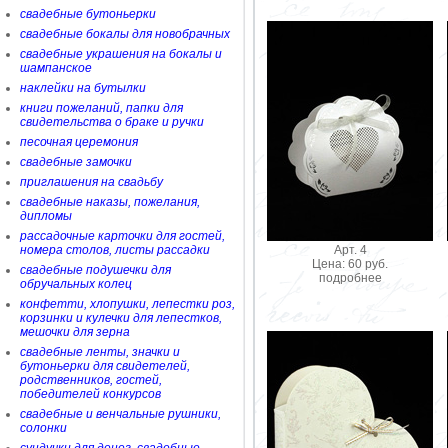
свадебные бутоньерки
свадебные бокалы для новобрачных
свадебные украшения на бокалы и
шампанское
наклейки на бутылки
книги пожеланий, папки для
свидетельства о браке и ручки
песочная церемония
свадебные замочки
приглашения на свадьбу
свадебные наказы, пожелания,
дипломы
рассадочные карточки для гостей,
Арт. 4
номера столов, листы рассадки
Цена: 60 руб.
свадебные подушечки для
подробнее
обручальных колец
конфетти, хлопушки, лепестки роз,
корзинки и кулечки для лепестков,
мешочки для зерна
свадебные ленты, значки и
бутоньерки для свидетелей,
родственников, гостей,
победителей конкурсов
свадебные и венчальные рушники,
солонки