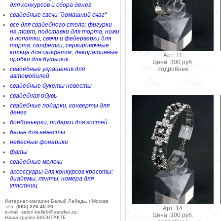
для конкурсов и сбора денег
свадебные свечи "домашний очаг"
все для свадебного стола: фигурки
на торт, подставки для торта, ножи
и лопатки, свечи и фейерверки для
торта, салфетки, сервировочные
кольца для салфеток, декоративные
Арт. 11
пробки для бутылок
Цена: 300 руб.
подробнее
свадебные украшения для
автомобилей
свадебные букеты невесты
свадебная обувь
свадебные подарки, конверты для
денег
бонбоньерки, подарки для гостей
белье для невесты
небесные фонарики
фаты
свадебные мелочи
аксессуары для конкурсов красоты:
диадемы, ленты, номера для
участниц
Интернет-магазин Белый Лебедь, г.Москва
тел:
(985) 226-40-20
Арт. 14
e-mail: salon-belleb@yandex.ru;
Цена: 300 руб.
Наша группа ВКОНТАКТЕ