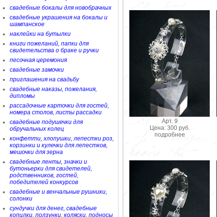
свадебные бокалы для новобрачных
свадебные украшения на бокалы и
шампанское
наклейки на бутылки
книги пожеланий, папки для
свидетельства о браке и ручки
песочная церемония
свадебные замочки
приглашения на свадьбу
свадебные наказы, пожелания,
дипломы
рассадочные карточки для гостей,
номера столов, листы рассадки
Арт. 9
свадебные подушечки для
Цена: 300 руб.
обручальных колец
подробнее
конфетти, хлопушки, лепестки роз,
корзинки и кулечки для лепестков,
мешочки для зерна
свадебные ленты, значки и
бутоньерки для свидетелей,
родственников, гостей,
победителей конкурсов
свадебные и венчальные рушники,
солонки
сундучки для денег, свадебные
копилки, ползунки, коляски, подносы