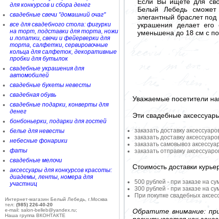
Если Вы ищете для сво
для конкурсов и сбора денег
Белый Лебедь сможет 
свадебные свечи "домашний очаг"
элегантный браслет под
украшения делает его
все для свадебного стола: фигурки
на торт, подставки для торта, ножи
уменьшена до 18 см с п
и лопатки, свечи и фейерверки для
торта, салфетки, сервировочные
кольца для салфеток, декоративные
пробки для бутылок
свадебные украшения для
автомобилей
свадебные букеты невесты
свадебная обувь
Уважаемые посетители на
свадебные подарки, конверты для
денег
Эти свадебные аксессуар
бонбоньерки, подарки для гостей
заказать доставку аксессуаро
белье для невесты
заказать доставку аксессуаро
небесные фонарики
заказать самовывоз аксессуа
фаты
заказать отправку аксессуар
свадебные мелочи
Стоимость доставки курье
аксессуары для конкурсов красоты:
диадемы, ленты, номера для
500 рублей - при заказе на су
участниц
300 рублей - при заказе на су
При покупке свадебных аксесс
Интернет-магазин Белый Лебедь, г.Москва
тел:
(985) 226-40-20
Обратите внимание: при
e-mail: salon-belleb@yandex.ru;
Наша группа ВКОНТАКТЕ
расчитывается как заказ