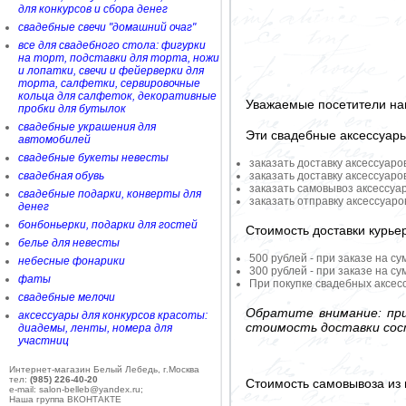
для конкурсов и сбора денег
свадебные свечи "домашний очаг"
все для свадебного стола: фигурки
на торт, подставки для торта, ножи
и лопатки, свечи и фейерверки для
торта, салфетки, сервировочные
кольца для салфеток, декоративные
Уважаемые посетители на
пробки для бутылок
свадебные украшения для
Эти свадебные аксессуар
автомобилей
свадебные букеты невесты
заказать доставку аксессуаро
свадебная обувь
заказать доставку аксессуаро
заказать самовывоз аксессуа
свадебные подарки, конверты для
заказать отправку аксессуар
денег
бонбоньерки, подарки для гостей
Стоимость доставки курье
белье для невесты
500 рублей - при заказе на су
небесные фонарики
300 рублей - при заказе на су
фаты
При покупке свадебных аксесс
свадебные мелочи
Обратите внимание: при
аксессуары для конкурсов красоты:
стоимость доставки сос
диадемы, ленты, номера для
участниц
Интернет-магазин Белый Лебедь, г.Москва
тел:
(985) 226-40-20
Стоимость самовывоза из 
e-mail: salon-belleb@yandex.ru;
Наша группа ВКОНТАКТЕ