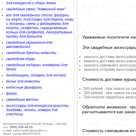
для конкурсов и сбора денег
свадебные свечи "домашний очаг"
все для свадебного стола: фигурки
на торт, подставки для торта, ножи
и лопатки, свечи и фейерверки для
торта, салфетки, сервировочные
кольца для салфеток, декоративные
пробки для бутылок
Уважаемые посетители на
свадебные украшения для
автомобилей
Эти свадебные аксессуар
свадебные букеты невесты
заказать доставку аксессуаро
свадебная обувь
заказать доставку аксессуаро
свадебные подарки, конверты для
заказать самовывоз аксессуа
денег
заказать отправку аксессуар
бонбоньерки, подарки для гостей
Стоимость доставки курье
белье для невесты
небесные фонарики
500 рублей - при заказе на су
300 рублей - при заказе на су
фаты
При покупке свадебных аксесс
свадебные мелочи
аксессуары для конкурсов красоты:
Обратите внимание: при
диадемы, ленты, номера для
расчитывается как заказ
участниц
Интернет-магазин Белый Лебедь, г.Москва
тел:
(985) 226-40-20
Стоимость самовывоза из 
e-mail: salon-belleb@yandex.ru;
Наша группа ВКОНТАКТЕ