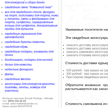
для конкурсов и сбора денег
свадебные свечи "домашний очаг"
все для свадебного стола: фигурки
на торт, подставки для торта, ножи
и лопатки, свечи и фейерверки для
торта, салфетки, сервировочные
кольца для салфеток, декоративные
пробки для бутылок
Уважаемые посетители на
свадебные украшения для
автомобилей
Эти свадебные аксессуар
свадебные букеты невесты
заказать доставку аксессуаро
свадебная обувь
заказать доставку аксессуаро
свадебные подарки, конверты для
заказать самовывоз аксессуа
денег
заказать отправку аксессуар
бонбоньерки, подарки для гостей
Стоимость доставки курье
белье для невесты
небесные фонарики
500 рублей - при заказе на су
300 рублей - при заказе на су
фаты
При покупке свадебных аксесс
свадебные мелочи
аксессуары для конкурсов красоты:
Обратите внимание: при
диадемы, ленты, номера для
расчитывается как заказ
участниц
Интернет-магазин Белый Лебедь, г.Москва
тел:
(985) 226-40-20
Стоимость самовывоза из 
e-mail: salon-belleb@yandex.ru;
Наша группа ВКОНТАКТЕ