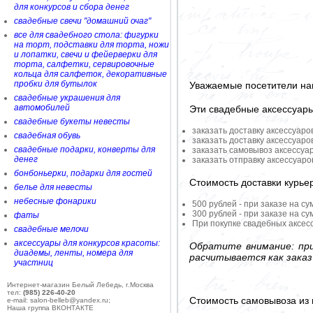
для конкурсов и сбора денег
свадебные свечи "домашний очаг"
все для свадебного стола: фигурки
на торт, подставки для торта, ножи
и лопатки, свечи и фейерверки для
торта, салфетки, сервировочные
кольца для салфеток, декоративные
пробки для бутылок
Уважаемые посетители на
свадебные украшения для
автомобилей
Эти свадебные аксессуар
свадебные букеты невесты
заказать доставку аксессуаро
свадебная обувь
заказать доставку аксессуаро
свадебные подарки, конверты для
заказать самовывоз аксессуа
денег
заказать отправку аксессуар
бонбоньерки, подарки для гостей
Стоимость доставки курье
белье для невесты
небесные фонарики
500 рублей - при заказе на су
300 рублей - при заказе на су
фаты
При покупке свадебных аксесс
свадебные мелочи
аксессуары для конкурсов красоты:
Обратите внимание: при
диадемы, ленты, номера для
расчитывается как заказ
участниц
Интернет-магазин Белый Лебедь, г.Москва
тел:
(985) 226-40-20
Стоимость самовывоза из 
e-mail: salon-belleb@yandex.ru;
Наша группа ВКОНТАКТЕ