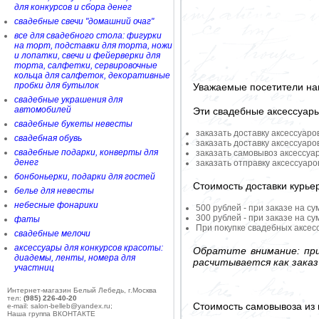
для конкурсов и сбора денег
свадебные свечи "домашний очаг"
все для свадебного стола: фигурки
на торт, подставки для торта, ножи
и лопатки, свечи и фейерверки для
торта, салфетки, сервировочные
кольца для салфеток, декоративные
пробки для бутылок
Уважаемые посетители на
свадебные украшения для
автомобилей
Эти свадебные аксессуар
свадебные букеты невесты
заказать доставку аксессуаро
свадебная обувь
заказать доставку аксессуаро
свадебные подарки, конверты для
заказать самовывоз аксессуа
денег
заказать отправку аксессуар
бонбоньерки, подарки для гостей
Стоимость доставки курье
белье для невесты
небесные фонарики
500 рублей - при заказе на су
300 рублей - при заказе на су
фаты
При покупке свадебных аксесс
свадебные мелочи
аксессуары для конкурсов красоты:
Обратите внимание: при
диадемы, ленты, номера для
расчитывается как заказ
участниц
Интернет-магазин Белый Лебедь, г.Москва
тел:
(985) 226-40-20
Стоимость самовывоза из 
e-mail: salon-belleb@yandex.ru;
Наша группа ВКОНТАКТЕ