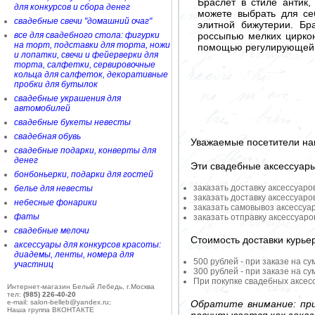
Браслет в стиле антик
для конкурсов и сбора денег
можете выбрать для се
свадебные свечи "домашний очаг"
элитной бижутерии. Бр
россыпью мелких циркон
все для свадебного стола: фигурки
на торт, подставки для торта, ножи
помощью регулирующей 
и лопатки, свечи и фейерверки для
торта, салфетки, сервировочные
кольца для салфеток, декоративные
пробки для бутылок
свадебные украшения для
автомобилей
свадебные букеты невесты
свадебная обувь
Уважаемые посетители на
свадебные подарки, конверты для
денег
Эти свадебные аксессуар
бонбоньерки, подарки для гостей
заказать доставку аксессуаро
белье для невесты
заказать доставку аксессуаро
небесные фонарики
заказать самовывоз аксессуа
фаты
заказать отправку аксессуар
свадебные мелочи
Стоимость доставки курье
аксессуары для конкурсов красоты:
диадемы, ленты, номера для
500 рублей - при заказе на су
участниц
300 рублей - при заказе на су
При покупке свадебных аксесс
Интернет-магазин Белый Лебедь, г.Москва
тел:
(985) 226-40-20
Обратите внимание: при
e-mail: salon-belleb@yandex.ru;
Наша группа ВКОНТАКТЕ
расчитывается как заказ