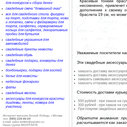
Красивый тонкий брас
для конкурсов и сбора денег
несомненно, привлечет 
свадебные свечи "домашний очаг"
дополнение к своему о
браслета 19 см, но мож
все для свадебного стола: фигурки
на торт, подставки для торта, ножи
и лопатки, свечи и фейерверки для
торта, салфетки, сервировочные
кольца для салфеток, декоративные
пробки для бутылок
свадебные украшения для
автомобилей
свадебные букеты невесты
Уважаемые посетители на
свадебная обувь
свадебные подарки, конверты для
Эти свадебные аксессуар
денег
бонбоньерки, подарки для гостей
заказать доставку аксессуаро
заказать доставку аксессуаро
белье для невесты
заказать самовывоз аксессуа
небесные фонарики
заказать отправку аксессуар
фаты
Стоимость доставки курье
свадебные мелочи
аксессуары для конкурсов красоты:
500 рублей - при заказе на су
диадемы, ленты, номера для
300 рублей - при заказе на су
участниц
При покупке свадебных аксесс
Интернет-магазин Белый Лебедь, г.Москва
Обратите внимание: при
тел:
(985) 226-40-20
расчитывается как заказ
e-mail: salon-belleb@yandex.ru;
Наша группа ВКОНТАКТЕ