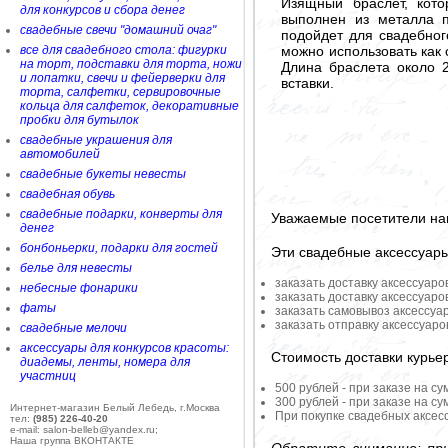
Изящный браслет, кото
для конкурсов и сбора денег
выполнен из металла 
свадебные свечи "домашний очаг"
подойдет для свадебног
можно использовать как 
все для свадебного стола: фигурки
на торт, подставки для торта, ножи
Длина браслета около 
и лопатки, свечи и фейерверки для
вставки.
торта, салфетки, сервировочные
кольца для салфеток, декоративные
пробки для бутылок
свадебные украшения для
автомобилей
свадебные букеты невесты
свадебная обувь
свадебные подарки, конверты для
Уважаемые посетители на
денег
бонбоньерки, подарки для гостей
Эти свадебные аксессуар
белье для невесты
заказать доставку аксессуаро
небесные фонарики
заказать доставку аксессуаро
фаты
заказать самовывоз аксессуа
заказать отправку аксессуар
свадебные мелочи
аксессуары для конкурсов красоты:
Стоимость доставки курье
диадемы, ленты, номера для
участниц
500 рублей - при заказе на су
300 рублей - при заказе на су
Интернет-магазин Белый Лебедь, г.Москва
При покупке свадебных аксесс
тел:
(985) 226-40-20
e-mail: salon-belleb@yandex.ru;
Наша группа ВКОНТАКТЕ
Обратите внимание: при