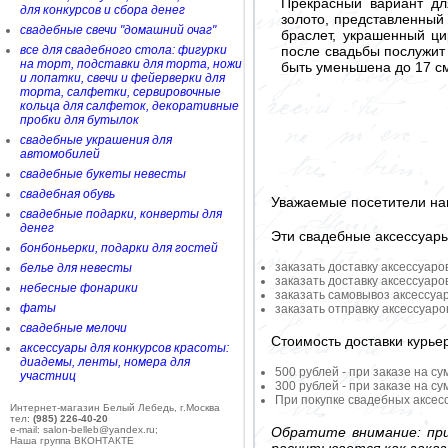
Прекрасный вариант дл
для конкурсов и сбора денег
золото, представленный
свадебные свечи "домашний очаг"
браслет, украшенный ци
после свадьбы послужит
все для свадебного стола: фигурки
на торт, подставки для торта, ножи
быть уменьшена до 17 с
и лопатки, свечи и фейерверки для
торта, салфетки, сервировочные
кольца для салфеток, декоративные
пробки для бутылок
свадебные украшения для
автомобилей
свадебные букеты невесты
свадебная обувь
Уважаемые посетители на
свадебные подарки, конверты для
денег
Эти свадебные аксессуар
бонбоньерки, подарки для гостей
заказать доставку аксессуаро
белье для невесты
заказать доставку аксессуаро
небесные фонарики
заказать самовывоз аксессуа
фаты
заказать отправку аксессуар
свадебные мелочи
Стоимость доставки курье
аксессуары для конкурсов красоты:
диадемы, ленты, номера для
500 рублей - при заказе на су
участниц
300 рублей - при заказе на су
При покупке свадебных аксесс
Интернет-магазин Белый Лебедь, г.Москва
тел:
(985) 226-40-20
Обратите внимание: при
e-mail: salon-belleb@yandex.ru;
Наша группа ВКОНТАКТЕ
расчитывается как заказ