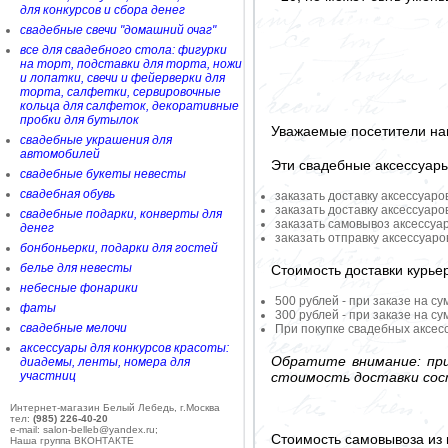
для конкурсов и сбора денег
свадебные свечи "домашний очаг"
все для свадебного стола: фигурки
на торт, подставки для торта, ножи
и лопатки, свечи и фейерверки для
торта, салфетки, сервировочные
кольца для салфеток, декоративные
пробки для бутылок
Уважаемые посетители на
свадебные украшения для
автомобилей
Эти свадебные аксессуар
свадебные букеты невесты
свадебная обувь
заказать доставку аксессуаро
заказать доставку аксессуаро
свадебные подарки, конверты для
заказать самовывоз аксессуа
денег
заказать отправку аксессуар
бонбоньерки, подарки для гостей
белье для невесты
Стоимость доставки курье
небесные фонарики
500 рублей - при заказе на су
фаты
300 рублей - при заказе на су
свадебные мелочи
При покупке свадебных аксесс
аксессуары для конкурсов красоты:
Обратите внимание: при
диадемы, ленты, номера для
стоимость доставки сос
участниц
Интернет-магазин Белый Лебедь, г.Москва
тел:
(985) 226-40-20
e-mail: salon-belleb@yandex.ru;
Стоимость самовывоза из 
Наша группа ВКОНТАКТЕ