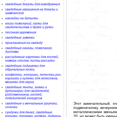
свадебные бокалы для новобрачных
свадебные украшения на бокалы и
шампанское
наклейки на бутылки
книги пожеланий, папки для
свидетельства о браке и ручки
песочная церемония
свадебные замочки
приглашения на свадьбу
свадебные наказы, пожелания,
дипломы
рассадочные карточки для гостей,
номера столов, листы рассадки
свадебные подушечки для
обручальных колец
конфетти, хлопушки, лепестки роз,
корзинки и кулечки для лепестков,
мешочки для зерна
свадебные ленты, значки и
бутоньерки для свидетелей,
родственников, гостей,
победителей конкурсов
Этот замечательный, о
свадебные и венчальные рушники,
солонки
подвенечному, вечернем
металлическими звеньями
сундучки для денег, свадебные
20, но может быть умен
копилки, ползунки, коляски, подносы