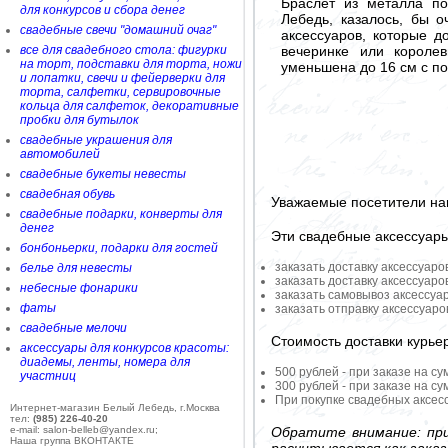
Браслет из металла п
для конкурсов и сбора денег
Лебедь, казалось, бы 
свадебные свечи "домашний очаг"
аксессуаров, которые д
вечеринке или короле
все для свадебного стола: фигурки
на торт, подставки для торта, ножи
уменьшена до 16 см с п
и лопатки, свечи и фейерверки для
торта, салфетки, сервировочные
кольца для салфеток, декоративные
пробки для бутылок
свадебные украшения для
автомобилей
свадебные букеты невесты
свадебная обувь
Уважаемые посетители на
свадебные подарки, конверты для
денег
Эти свадебные аксессуар
бонбоньерки, подарки для гостей
заказать доставку аксессуаро
белье для невесты
заказать доставку аксессуаро
небесные фонарики
заказать самовывоз аксессуа
фаты
заказать отправку аксессуар
свадебные мелочи
Стоимость доставки курье
аксессуары для конкурсов красоты:
диадемы, ленты, номера для
500 рублей - при заказе на су
участниц
300 рублей - при заказе на су
При покупке свадебных аксесс
Интернет-магазин Белый Лебедь, г.Москва
тел:
(985) 226-40-20
Обратите внимание: при
e-mail: salon-belleb@yandex.ru;
Наша группа ВКОНТАКТЕ
расчитывается как заказ