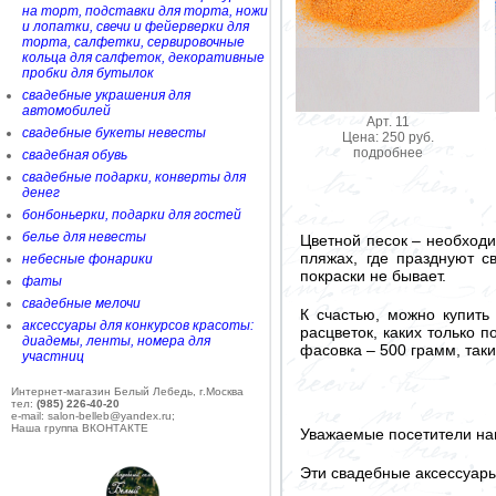
на торт, подставки для торта, ножи
и лопатки, свечи и фейерверки для
торта, салфетки, сервировочные
кольца для салфеток, декоративные
пробки для бутылок
свадебные украшения для
автомобилей
Арт. 11
свадебные букеты невесты
Цена: 250 руб.
подробнее
свадебная обувь
свадебные подарки, конверты для
денег
бонбоньерки, подарки для гостей
белье для невесты
Цветной песок – необходи
пляжах, где празднуют с
небесные фонарики
покраски не бывает.
фаты
свадебные мелочи
К счастью, можно купить
аксессуары для конкурсов красоты:
расцветок, каких только 
диадемы, ленты, номера для
фасовка – 500 грамм, так
участниц
Интернет-магазин Белый Лебедь, г.Москва
тел:
(985) 226-40-20
e-mail: salon-belleb@yandex.ru;
Наша группа ВКОНТАКТЕ
Уважаемые посетители на
Эти свадебные аксессуар