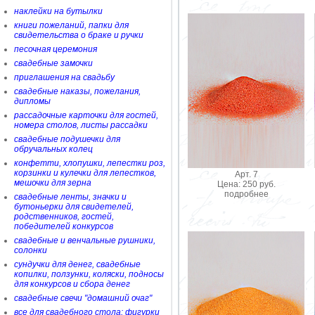
наклейки на бутылки
книги пожеланий, папки для
свидетельства о браке и ручки
песочная церемония
свадебные замочки
приглашения на свадьбу
свадебные наказы, пожелания,
дипломы
рассадочные карточки для гостей,
номера столов, листы рассадки
свадебные подушечки для
обручальных колец
конфетти, хлопушки, лепестки роз,
корзинки и кулечки для лепестков,
Арт. 7
мешочки для зерна
Цена: 250 руб.
подробнее
свадебные ленты, значки и
бутоньерки для свидетелей,
родственников, гостей,
победителей конкурсов
свадебные и венчальные рушники,
солонки
сундучки для денег, свадебные
копилки, ползунки, коляски, подносы
для конкурсов и сбора денег
свадебные свечи "домашний очаг"
все для свадебного стола: фигурки