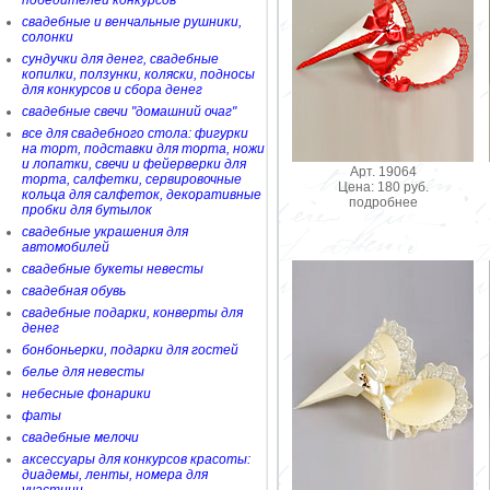
победителей конкурсов
свадебные и венчальные рушники,
солонки
сундучки для денег, свадебные
копилки, ползунки, коляски, подносы
для конкурсов и сбора денег
свадебные свечи "домашний очаг"
все для свадебного стола: фигурки
на торт, подставки для торта, ножи
и лопатки, свечи и фейерверки для
Арт. 19064
торта, салфетки, сервировочные
Цена: 180 руб.
кольца для салфеток, декоративные
подробнее
пробки для бутылок
свадебные украшения для
автомобилей
свадебные букеты невесты
свадебная обувь
свадебные подарки, конверты для
денег
бонбоньерки, подарки для гостей
белье для невесты
небесные фонарики
фаты
свадебные мелочи
аксессуары для конкурсов красоты:
диадемы, ленты, номера для