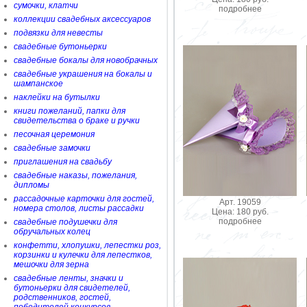
сумочки, клатчи
подробнее
коллекции свадебных аксессуаров
подвязки для невесты
свадебные бутоньерки
свадебные бокалы для новобрачных
свадебные украшения на бокалы и
шампанское
наклейки на бутылки
книги пожеланий, папки для
свидетельства о браке и ручки
песочная церемония
свадебные замочки
приглашения на свадьбу
свадебные наказы, пожелания,
дипломы
рассадочные карточки для гостей,
Арт. 19059
номера столов, листы рассадки
Цена: 180 руб.
подробнее
свадебные подушечки для
обручальных колец
конфетти, хлопушки, лепестки роз,
корзинки и кулечки для лепестков,
мешочки для зерна
свадебные ленты, значки и
бутоньерки для свидетелей,
родственников, гостей,