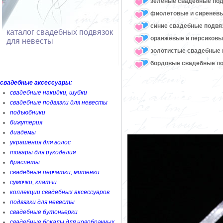
зеленые свадебные под
фиолетовые и сиреневы
синие свадебные подвя
каталог свадебных подвязок
оранжевые и персиковы
для невесты
золотистые свадебные 
бордовые свадебные по
свадебные аксессуары:
свадебные накидки, шубки
свадебные подвязки для невесты
подъюбники
бижутерия
диадемы
украшения для волос
товары для рукоделия
браслеты
свадебные перчатки, митенки
сумочки, клатчи
коллекции свадебных аксессуаров
подвязки для невесты
свадебные бутоньерки
свадебные бокалы для новобрачных