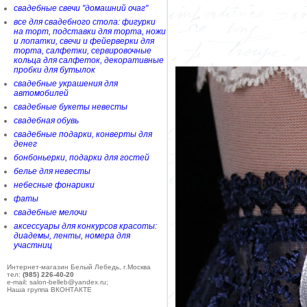
свадебные свечи "домашний очаг"
все для свадебного стола: фигурки
на торт, подставки для торта, ножи
и лопатки, свечи и фейерверки для
торта, салфетки, сервировочные
кольца для салфеток, декоративные
пробки для бутылок
свадебные украшения для
автомобилей
свадебные букеты невесты
свадебная обувь
свадебные подарки, конверты для
денег
бонбоньерки, подарки для гостей
белье для невесты
небесные фонарики
фаты
свадебные мелочи
аксессуары для конкурсов красоты:
диадемы, ленты, номера для
участниц
Интернет-магазин Белый Лебедь, г.Москва
тел:
(985) 226-40-20
e-mail: salon-belleb@yandex.ru;
Наша группа ВКОНТАКТЕ