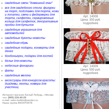
свадебные свечи "домашний очаг"
все для свадебного стола: фигурки
на торт, подставки для торта, ножи
и лопатки, свечи и фейерверки для
Арт. 14008
торта, салфетки, сервировочные
Цена: 350 руб.
кольца для салфеток, декоративные
подробнее
пробки для бутылок
свадебные украшения для
автомобилей
свадебные букеты невесты
свадебная обувь
свадебные подарки, конверты для
денег
бонбоньерки, подарки для гостей
белье для невесты
небесные фонарики
Арт. 14009
Цена: 500 руб.
фаты
подробнее
свадебные мелочи
аксессуары для конкурсов красоты:
диадемы, ленты, номера для
участниц
Интернет-магазин Белый Лебедь, г.Москва
тел:
(985) 226-40-20
e-mail: salon-belleb@yandex.ru;
Наша группа ВКОНТАКТЕ