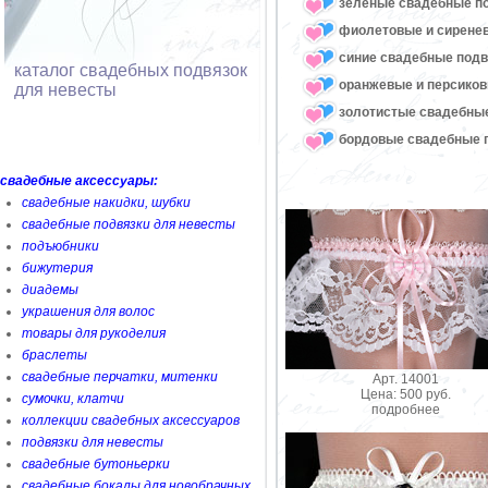
зеленые свадебные п
фиолетовые и сирене
синие свадебные подв
каталог свадебных подвязок
оранжевые и персико
для невесты
золотистые свадебны
бордовые свадебные 
свадебные аксессуары:
свадебные накидки, шубки
свадебные подвязки для невесты
подъюбники
бижутерия
диадемы
украшения для волос
товары для рукоделия
браслеты
свадебные перчатки, митенки
Арт. 14001
Цена: 500 руб.
сумочки, клатчи
подробнее
коллекции свадебных аксессуаров
подвязки для невесты
свадебные бутоньерки
свадебные бокалы для новобрачных