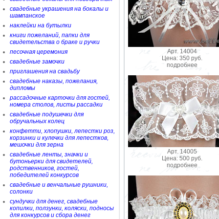
свадебные украшения на бокалы и
шампанское
наклейки на бутылки
книги пожеланий, папки для
свидетельства о браке и ручки
Арт. 14004
песочная церемония
Цена: 350 руб.
свадебные замочки
подробнее
приглашения на свадьбу
свадебные наказы, пожелания,
дипломы
рассадочные карточки для гостей,
номера столов, листы рассадки
свадебные подушечки для
обручальных колец
конфетти, хлопушки, лепестки роз,
корзинки и кулечки для лепестков,
мешочки для зерна
Арт. 14005
свадебные ленты, значки и
Цена: 500 руб.
бутоньерки для свидетелей,
подробнее
родственников, гостей,
победителей конкурсов
свадебные и венчальные рушники,
солонки
сундучки для денег, свадебные
копилки, ползунки, коляски, подносы
для конкурсов и сбора денег