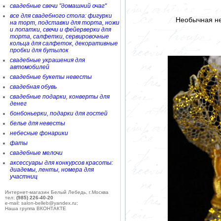
свадебные свечи "домашний очаг"
все для свадебного стола: фигурки
Необычная не
на торт, подставки для торта, ножи
и лопатки, свечи и фейерверки для
торта, салфетки, сервировочные
кольца для салфеток, декоративные
пробки для бутылок
свадебные украшения для
автомобилей
свадебные букеты невесты
свадебная обувь
свадебные подарки, конверты для
денег
бонбоньерки, подарки для гостей
белье для невесты
небесные фонарики
фаты
свадебные мелочи
аксессуары для конкурсов красоты:
диадемы, ленты, номера для
участниц
Интернет-магазин Белый Лебедь, г.Москва
тел:
(985) 226-40-20
e-mail: salon-belleb@yandex.ru;
Наша группа ВКОНТАКТЕ