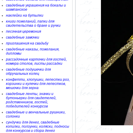
свадебные украшения на бокалы и
шампанское
наклейки на бутылки
книги пожеланий, папки для
свидетельства о браке и ручки
песочная церемония
свадебные замочки
приглашения на свадьбу
свадебные наказы, пожелания,
дипломы
рассадочные карточки для гостей,
номера столов, листы рассадки
свадебные подушечки для
обручальных колец
конфетти, хлопушки, лепестки роз,
корзинки и кулечки для лепестков,
мешочки для зерна
свадебные ленты, значки и
бутоньерки для свидетелей,
родственников, гостей,
победителей конкурсов
свадебные и венчальные рушники,
солонки
сундучки для денег, свадебные
копилки, ползунки, коляски, подносы
для конкурсов и сбора денег