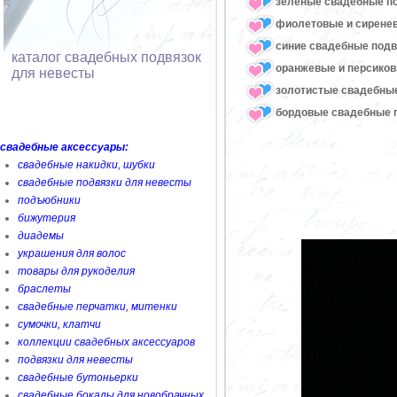
зеленые свадебные п
фиолетовые и сирене
синие свадебные подв
каталог свадебных подвязок
оранжевые и персико
для невесты
золотистые свадебны
бордовые свадебные 
свадебные аксессуары:
свадебные накидки, шубки
свадебные подвязки для невесты
подъюбники
бижутерия
диадемы
украшения для волос
товары для рукоделия
браслеты
свадебные перчатки, митенки
сумочки, клатчи
коллекции свадебных аксессуаров
подвязки для невесты
свадебные бутоньерки
свадебные бокалы для новобрачных