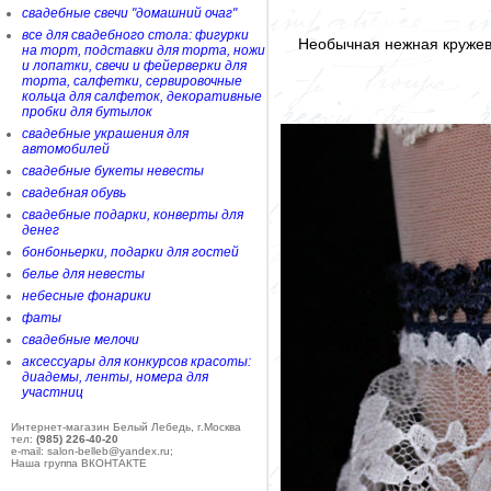
свадебные свечи "домашний очаг"
все для свадебного стола: фигурки
Необычная нежная кружев
на торт, подставки для торта, ножи
и лопатки, свечи и фейерверки для
торта, салфетки, сервировочные
кольца для салфеток, декоративные
пробки для бутылок
свадебные украшения для
автомобилей
свадебные букеты невесты
свадебная обувь
свадебные подарки, конверты для
денег
бонбоньерки, подарки для гостей
белье для невесты
небесные фонарики
фаты
свадебные мелочи
аксессуары для конкурсов красоты:
диадемы, ленты, номера для
участниц
Интернет-магазин Белый Лебедь, г.Москва
тел:
(985) 226-40-20
e-mail: salon-belleb@yandex.ru;
Наша группа ВКОНТАКТЕ