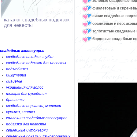
зеленые свадебные под
фиолетовые и сиреневы
синие свадебные подвя
каталог свадебных подвязок
оранжевые и персиковы
для невесты
золотистые свадебные 
бордовые свадебные по
свадебные аксессуары:
свадебные накидки, шубки
свадебные подвязки для невесты
подъюбники
бижутерия
диадемы
украшения для волос
товары для рукоделия
браслеты
свадебные перчатки, митенки
сумочки, клатчи
коллекции свадебных аксессуаров
подвязки для невесты
свадебные бутоньерки
свадебные бокалы для новобрачных