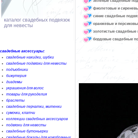
зеленые свадебные под
фиолетовые и сиреневы
синие свадебные подвя
каталог свадебных подвязок
оранжевые и персиковы
для невесты
золотистые свадебные 
бордовые свадебные по
свадебные аксессуары:
свадебные накидки, шубки
свадебные подвязки для невесты
подъюбники
бижутерия
диадемы
украшения для волос
товары для рукоделия
браслеты
свадебные перчатки, митенки
сумочки, клатчи
коллекции свадебных аксессуаров
подвязки для невесты
свадебные бутоньерки
свадебные бокалы для новобрачных