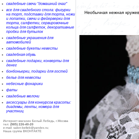
свадебные свечи "домашний очаг"
все для свадебного стола: фигурки
Необычная нежная кружев
на торт, подставки для торта, ножи
и лопатки, свечи и фейерверки для
торта, салфетки, сервировочные
кольца для салфеток, декоративные
пробки для бутылок
свадебные украшения для
автомобилей
свадебные букеты невесты
свадебная обувь
свадебные подарки, конверты для
денег
бонбоньерки, подарки для гостей
белье для невесты
небесные фонарики
фаты
свадебные мелочи
аксессуары для конкурсов красоты:
диадемы, ленты, номера для
участниц
Интернет-магазин Белый Лебедь, г.Москва
тел:
(985) 226-40-20
e-mail: salon-belleb@yandex.ru;
Наша группа ВКОНТАКТЕ