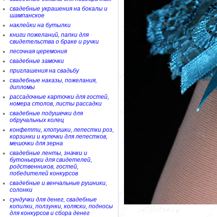
свадебные украшения на бокалы и
шампанское
наклейки на бутылки
книги пожеланий, папки для
свидетельства о браке и ручки
песочная церемония
свадебные замочки
приглашения на свадьбу
свадебные наказы, пожелания,
дипломы
рассадочные карточки для гостей,
номера столов, листы рассадки
свадебные подушечки для
обручальных колец
конфетти, хлопушки, лепестки роз,
корзинки и кулечки для лепестков,
мешочки для зерна
свадебные ленты, значки и
бутоньерки для свидетелей,
родственников, гостей,
победителей конкурсов
свадебные и венчальные рушники,
солонки
сундучки для денег, свадебные
копилки, ползунки, коляски, подносы
для конкурсов и сбора денег