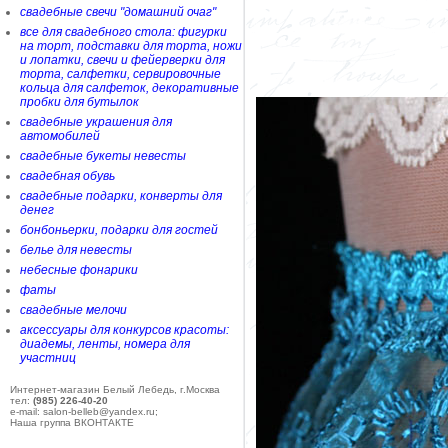
свадебные свечи "домашний очаг"
все для свадебного стола: фигурки
на торт, подставки для торта, ножи
и лопатки, свечи и фейерверки для
торта, салфетки, сервировочные
кольца для салфеток, декоративные
пробки для бутылок
свадебные украшения для
автомобилей
свадебные букеты невесты
свадебная обувь
свадебные подарки, конверты для
денег
бонбоньерки, подарки для гостей
белье для невесты
небесные фонарики
фаты
свадебные мелочи
аксессуары для конкурсов красоты:
диадемы, ленты, номера для
участниц
Интернет-магазин Белый Лебедь, г.Москва
тел:
(985) 226-40-20
e-mail: salon-belleb@yandex.ru;
Наша группа ВКОНТАКТЕ