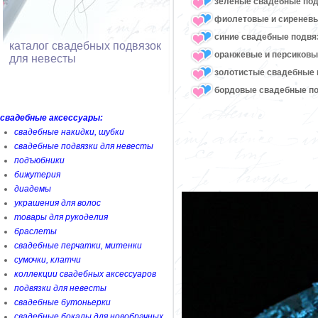
зеленые свадебные под
фиолетовые и сиреневы
синие свадебные подвя
каталог свадебных подвязок
оранжевые и персиковы
для невесты
золотистые свадебные 
бордовые свадебные по
свадебные аксессуары:
свадебные накидки, шубки
свадебные подвязки для невесты
подъюбники
бижутерия
диадемы
украшения для волос
товары для рукоделия
браслеты
свадебные перчатки, митенки
сумочки, клатчи
коллекции свадебных аксессуаров
подвязки для невесты
свадебные бутоньерки
свадебные бокалы для новобрачных