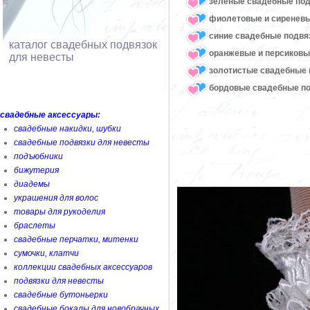
зеленые свадебные под
фиолетовые и сиреневы
синие свадебные подвя
каталог свадебных подвязок
оранжевые и персиковы
для невесты
золотистые свадебные 
бордовые свадебные по
свадебные аксессуары:
свадебные накидки, шубки
свадебные подвязки для невесты
подъюбники
бижутерия
диадемы
украшения для волос
товары для рукоделия
браслеты
свадебные перчатки, митенки
сумочки, клатчи
коллекции свадебных аксессуаров
подвязки для невесты
свадебные бутоньерки
свадебные бокалы для новобрачных