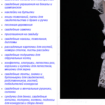
свадебные украшения на бокалы и
шампанское
наклейки на бутылки
книги пожеланий, папки для
свидетельства о браке и ручки
песочная церемония
свадебные замочки
приглашения на свадьбу
свадебные наказы, пожелания,
дипломы
рассадочные карточки для гостей,
номера столов, листы рассадки
свадебные подушечки для
обручальных колец
конфетти, хлопушки, лепестки роз,
корзинки и кулечки для лепестков,
мешочки для зерна
свадебные ленты, значки и
бутоньерки для свидетелей,
родственников, гостей,
победителей конкурсов
свадебные и венчальные рушники,
солонки
сундучки для денег, свадебные
копилки, ползунки, коляски, подносы
для конкурсов и сбора денег