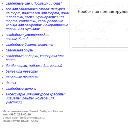
свадебные свечи "домашний очаг"
все для свадебного стола: фигурки
Необычная нежная кружев
на торт, подставки для торта, ножи
и лопатки, свечи и фейерверки для
торта, салфетки, сервировочные
кольца для салфеток, декоративные
пробки для бутылок
свадебные украшения для
автомобилей
свадебные букеты невесты
свадебная обувь
свадебные подарки, конверты для
денег
бонбоньерки, подарки для гостей
белье для невесты
небесные фонарики
фаты
свадебные мелочи
аксессуары для конкурсов красоты:
диадемы, ленты, номера для
участниц
Интернет-магазин Белый Лебедь, г.Москва
тел:
(985) 226-40-20
e-mail: salon-belleb@yandex.ru;
Наша группа ВКОНТАКТЕ