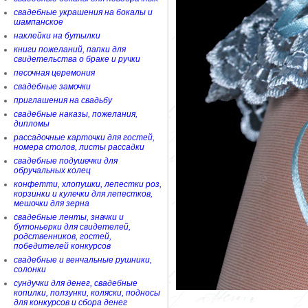
свадебные украшения на бокалы и
шампанское
наклейки на бутылки
книги пожеланий, папки для
свидетельства о браке и ручки
песочная церемония
свадебные замочки
приглашения на свадьбу
свадебные наказы, пожелания,
дипломы
рассадочные карточки для гостей,
номера столов, листы рассадки
свадебные подушечки для
обручальных колец
конфетти, хлопушки, лепестки роз,
корзинки и кулечки для лепестков,
мешочки для зерна
свадебные ленты, значки и
бутоньерки для свидетелей,
родственников, гостей,
победителей конкурсов
свадебные и венчальные рушники,
солонки
сундучки для денег, свадебные
копилки, ползунки, коляски, подносы
для конкурсов и сбора денег