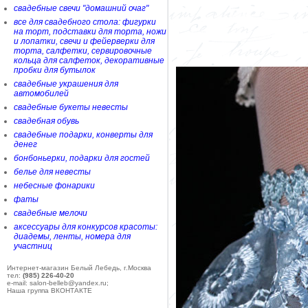
свадебные свечи "домашний очаг"
все для свадебного стола: фигурки
на торт, подставки для торта, ножи
и лопатки, свечи и фейерверки для
торта, салфетки, сервировочные
кольца для салфеток, декоративные
пробки для бутылок
свадебные украшения для
автомобилей
свадебные букеты невесты
свадебная обувь
свадебные подарки, конверты для
денег
бонбоньерки, подарки для гостей
белье для невесты
небесные фонарики
фаты
свадебные мелочи
аксессуары для конкурсов красоты:
диадемы, ленты, номера для
участниц
Интернет-магазин Белый Лебедь, г.Москва
тел:
(985) 226-40-20
e-mail: salon-belleb@yandex.ru;
Наша группа ВКОНТАКТЕ