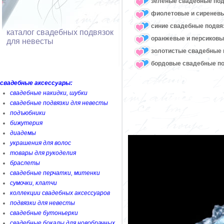
зеленые свадебные под
фиолетовые и сиреневы
синие свадебные подвя
каталог свадебных подвязок
оранжевые и персиковы
для невесты
золотистые свадебные 
бордовые свадебные по
свадебные аксессуары:
свадебные накидки, шубки
свадебные подвязки для невесты
подъюбники
бижутерия
диадемы
украшения для волос
товары для рукоделия
браслеты
свадебные перчатки, митенки
сумочки, клатчи
коллекции свадебных аксессуаров
подвязки для невесты
свадебные бутоньерки
свадебные бокалы для новобрачных