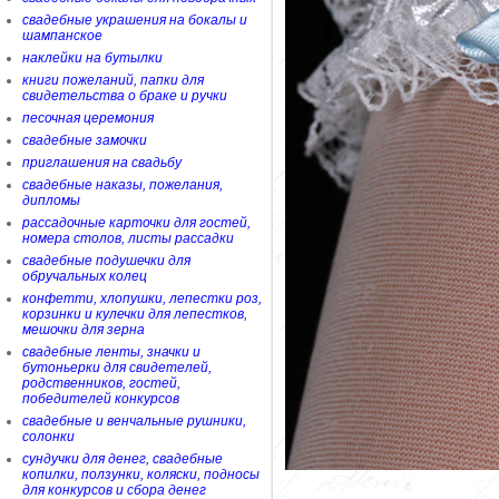
свадебные украшения на бокалы и
шампанское
наклейки на бутылки
книги пожеланий, папки для
свидетельства о браке и ручки
песочная церемония
свадебные замочки
приглашения на свадьбу
свадебные наказы, пожелания,
дипломы
рассадочные карточки для гостей,
номера столов, листы рассадки
свадебные подушечки для
обручальных колец
конфетти, хлопушки, лепестки роз,
корзинки и кулечки для лепестков,
мешочки для зерна
свадебные ленты, значки и
бутоньерки для свидетелей,
родственников, гостей,
победителей конкурсов
свадебные и венчальные рушники,
солонки
сундучки для денег, свадебные
копилки, ползунки, коляски, подносы
для конкурсов и сбора денег