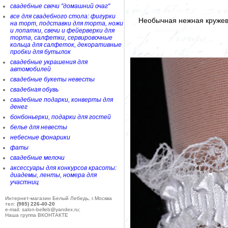
свадебные свечи "домашний очаг"
все для свадебного стола: фигурки
Необычная нежная кружев
на торт, подставки для торта, ножи
и лопатки, свечи и фейерверки для
торта, салфетки, сервировочные
кольца для салфеток, декоративные
пробки для бутылок
свадебные украшения для
автомобилей
свадебные букеты невесты
свадебная обувь
свадебные подарки, конверты для
денег
бонбоньерки, подарки для гостей
белье для невесты
небесные фонарики
фаты
свадебные мелочи
аксессуары для конкурсов красоты:
диадемы, ленты, номера для
участниц
Интернет-магазин Белый Лебедь, г.Москва
тел:
(985) 226-40-20
e-mail: salon-belleb@yandex.ru;
Наша группа ВКОНТАКТЕ