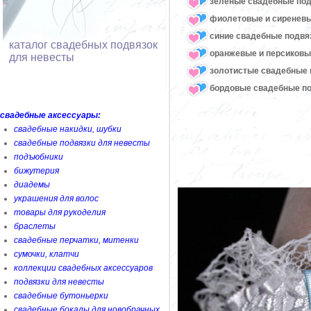
зеленые свадебные под
фиолетовые и сиреневы
синие свадебные подвя
каталог свадебных подвязок
оранжевые и персиковы
для невесты
золотистые свадебные 
бордовые свадебные по
свадебные аксессуары:
свадебные накидки, шубки
свадебные подвязки для невесты
подъюбники
бижутерия
диадемы
украшения для волос
товары для рукоделия
браслеты
свадебные перчатки, митенки
сумочки, клатчи
коллекции свадебных аксессуаров
подвязки для невесты
свадебные бутоньерки
свадебные бокалы для новобрачных