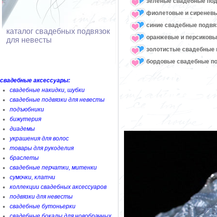
зеленые свадебные под
фиолетовые и сиреневы
синие свадебные подвя
каталог свадебных подвязок
оранжевые и персиковы
для невесты
золотистые свадебные 
бордовые свадебные по
свадебные аксессуары:
свадебные накидки, шубки
свадебные подвязки для невесты
подъюбники
бижутерия
диадемы
украшения для волос
товары для рукоделия
браслеты
свадебные перчатки, митенки
сумочки, клатчи
коллекции свадебных аксессуаров
подвязки для невесты
свадебные бутоньерки
свадебные бокалы для новобрачных