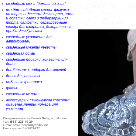
свадебные свечи "домашний очаг"
все для свадебного стола: фигурки
на торт, подставки для торта, ножи
и лопатки, свечи и фейерверки для
торта, салфетки, сервировочные
кольца для салфеток, декоративные
пробки для бутылок
свадебные украшения для
автомобилей
свадебные букеты невесты
свадебная обувь
свадебные подарки, конверты для
денег
бонбоньерки, подарки для гостей
белье для невесты
небесные фонарики
фаты
свадебные мелочи
аксессуары для конкурсов красоты:
диадемы, ленты, номера для
участниц
Интернет-магазин Белый Лебедь, г.Москва
тел:
(985) 226-40-20
e-mail: salon-belleb@yandex.ru;
Наша группа ВКОНТАКТЕ