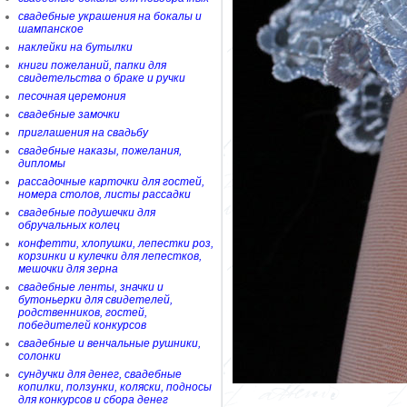
свадебные украшения на бокалы и
шампанское
наклейки на бутылки
книги пожеланий, папки для
свидетельства о браке и ручки
песочная церемония
свадебные замочки
приглашения на свадьбу
свадебные наказы, пожелания,
дипломы
рассадочные карточки для гостей,
номера столов, листы рассадки
свадебные подушечки для
обручальных колец
конфетти, хлопушки, лепестки роз,
корзинки и кулечки для лепестков,
мешочки для зерна
свадебные ленты, значки и
бутоньерки для свидетелей,
родственников, гостей,
победителей конкурсов
свадебные и венчальные рушники,
солонки
сундучки для денег, свадебные
копилки, ползунки, коляски, подносы
для конкурсов и сбора денег