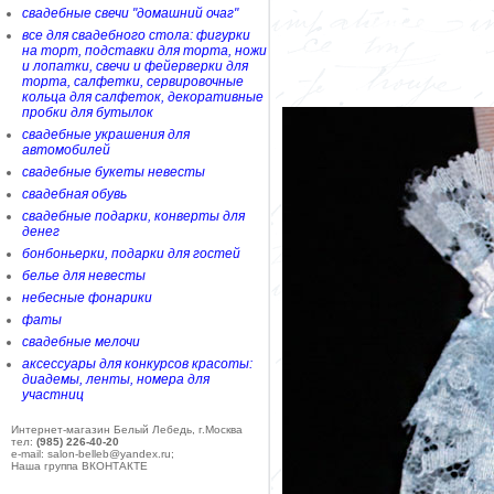
свадебные свечи "домашний очаг"
все для свадебного стола: фигурки
на торт, подставки для торта, ножи
и лопатки, свечи и фейерверки для
торта, салфетки, сервировочные
кольца для салфеток, декоративные
пробки для бутылок
свадебные украшения для
автомобилей
свадебные букеты невесты
свадебная обувь
свадебные подарки, конверты для
денег
бонбоньерки, подарки для гостей
белье для невесты
небесные фонарики
фаты
свадебные мелочи
аксессуары для конкурсов красоты:
диадемы, ленты, номера для
участниц
Интернет-магазин Белый Лебедь, г.Москва
тел:
(985) 226-40-20
e-mail: salon-belleb@yandex.ru;
Наша группа ВКОНТАКТЕ