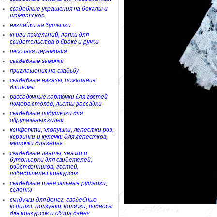
свадебные украшения на бокалы и
шампанское
наклейки на бутылки
книги пожеланий, папки для
свидетельства о браке и ручки
песочная церемония
свадебные замочки
приглашения на свадьбу
свадебные наказы, пожелания,
дипломы
рассадочные карточки для гостей,
номера столов, листы рассадки
свадебные подушечки для
обручальных колец
конфетти, хлопушки, лепестки роз,
корзинки и кулечки для лепестков,
мешочки для зерна
свадебные ленты, значки и
бутоньерки для свидетелей,
родственников, гостей,
победителей конкурсов
свадебные и венчальные рушники,
солонки
сундучки для денег, свадебные
копилки, ползунки, коляски, подносы
для конкурсов и сбора денег