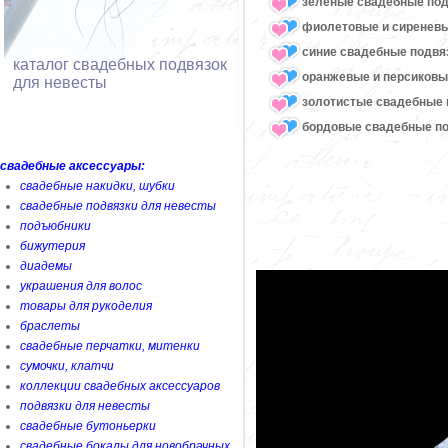
зеленые свадебные под
фиолетовые и сиреневы
синие свадебные подвя
каталог свадебных подвязок
оранжевые и персиковы
для невесты
золотистые свадебные 
бордовые свадебные по
свадебные аксессуары:
свадебные накидки, шубки
свадебные подвязки для невесты
подъюбники
бижутерия
диадемы
украшения для волос
товары для рукоделия
браслеты
свадебные перчатки, митенки
сумочки, клатчи
коллекции свадебных аксессуаров
подвязки для невесты
свадебные бутоньерки
свадебные бокалы для новобрачных