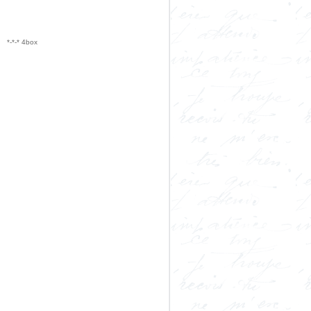
*-*-* 4box