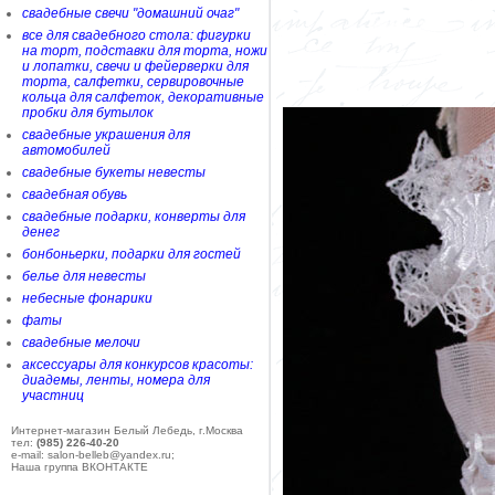
свадебные свечи "домашний очаг"
все для свадебного стола: фигурки
на торт, подставки для торта, ножи
и лопатки, свечи и фейерверки для
торта, салфетки, сервировочные
кольца для салфеток, декоративные
пробки для бутылок
свадебные украшения для
автомобилей
свадебные букеты невесты
свадебная обувь
свадебные подарки, конверты для
денег
бонбоньерки, подарки для гостей
белье для невесты
небесные фонарики
фаты
свадебные мелочи
аксессуары для конкурсов красоты:
диадемы, ленты, номера для
участниц
Интернет-магазин Белый Лебедь, г.Москва
тел:
(985) 226-40-20
e-mail: salon-belleb@yandex.ru;
Наша группа ВКОНТАКТЕ