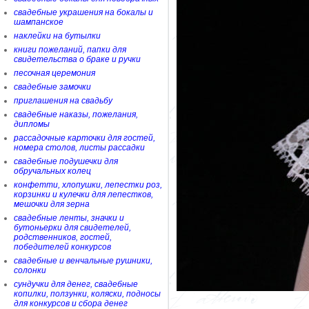
свадебные украшения на бокалы и
шампанское
наклейки на бутылки
книги пожеланий, папки для
свидетельства о браке и ручки
песочная церемония
свадебные замочки
приглашения на свадьбу
свадебные наказы, пожелания,
дипломы
рассадочные карточки для гостей,
номера столов, листы рассадки
свадебные подушечки для
обручальных колец
конфетти, хлопушки, лепестки роз,
корзинки и кулечки для лепестков,
мешочки для зерна
свадебные ленты, значки и
бутоньерки для свидетелей,
родственников, гостей,
победителей конкурсов
свадебные и венчальные рушники,
солонки
сундучки для денег, свадебные
копилки, ползунки, коляски, подносы
для конкурсов и сбора денег