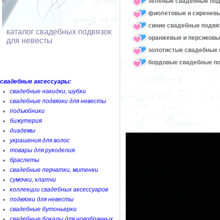
зеленые свадебные под
фиолетовые и сиреневы
синие свадебные подвя
каталог свадебных подвязок
оранжевые и персиковы
для невесты
золотистые свадебные 
бордовые свадебные по
свадебные аксессуары:
свадебные накидки, шубки
свадебные подвязки для невесты
подъюбники
бижутерия
диадемы
украшения для волос
товары для рукоделия
браслеты
свадебные перчатки, митенки
сумочки, клатчи
коллекции свадебных аксессуаров
подвязки для невесты
свадебные бутоньерки
свадебные бокалы для новобрачных