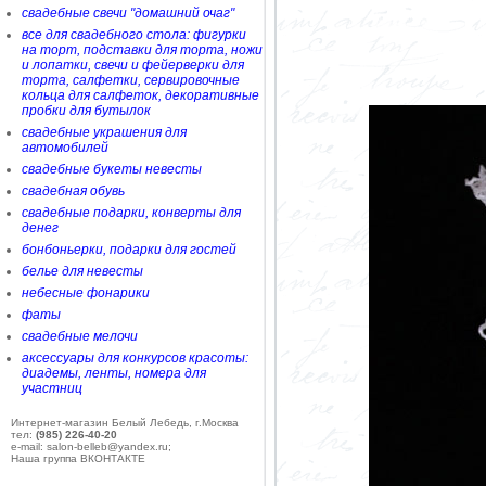
свадебные свечи "домашний очаг"
все для свадебного стола: фигурки
на торт, подставки для торта, ножи
и лопатки, свечи и фейерверки для
торта, салфетки, сервировочные
кольца для салфеток, декоративные
пробки для бутылок
свадебные украшения для
автомобилей
свадебные букеты невесты
свадебная обувь
свадебные подарки, конверты для
денег
бонбоньерки, подарки для гостей
белье для невесты
небесные фонарики
фаты
свадебные мелочи
аксессуары для конкурсов красоты:
диадемы, ленты, номера для
участниц
Интернет-магазин Белый Лебедь, г.Москва
тел:
(985) 226-40-20
e-mail: salon-belleb@yandex.ru;
Наша группа ВКОНТАКТЕ