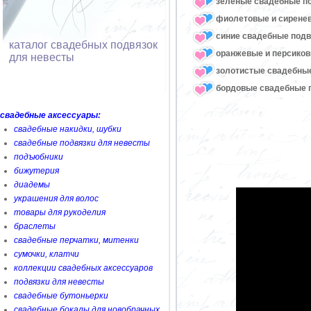
зеленые свадебные п
фиолетовые и сирене
синие свадебные подв
каталог свадебных подвязок
оранжевые и персико
для невесты
золотистые свадебны
бордовые свадебные 
свадебные аксессуары:
свадебные накидки, шубки
свадебные подвязки для невесты
подъюбники
бижутерия
диадемы
украшения для волос
товары для рукоделия
браслеты
свадебные перчатки, митенки
сумочки, клатчи
коллекции свадебных аксессуаров
подвязки для невесты
свадебные бутоньерки
свадебные бокалы для новобрачных