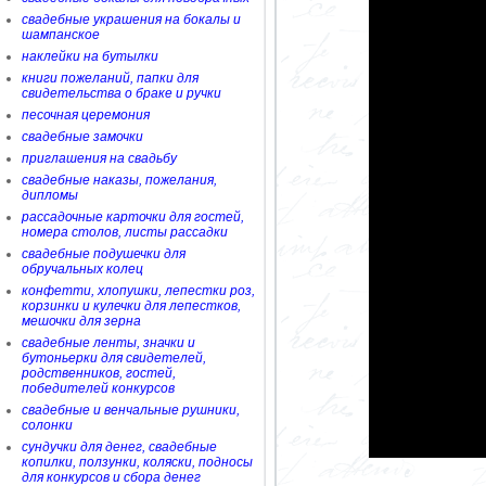
свадебные украшения на бокалы и
шампанское
наклейки на бутылки
книги пожеланий, папки для
свидетельства о браке и ручки
песочная церемония
свадебные замочки
приглашения на свадьбу
свадебные наказы, пожелания,
дипломы
рассадочные карточки для гостей,
номера столов, листы рассадки
свадебные подушечки для
обручальных колец
конфетти, хлопушки, лепестки роз,
корзинки и кулечки для лепестков,
мешочки для зерна
свадебные ленты, значки и
бутоньерки для свидетелей,
родственников, гостей,
победителей конкурсов
свадебные и венчальные рушники,
солонки
сундучки для денег, свадебные
копилки, ползунки, коляски, подносы
для конкурсов и сбора денег