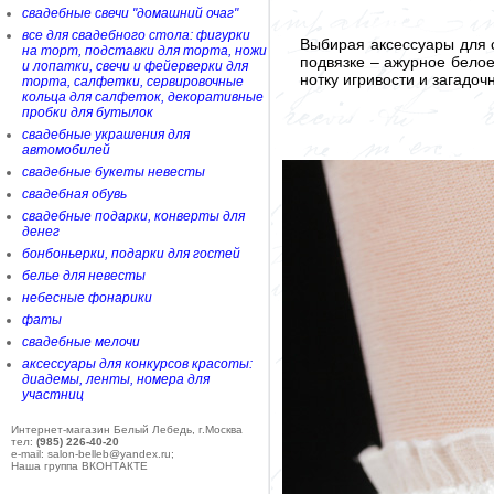
свадебные свечи "домашний очаг"
все для свадебного стола: фигурки
Выбирая аксессуары для 
на торт, подставки для торта, ножи
подвязке – ажурное белое
и лопатки, свечи и фейерверки для
нотку игривости и загадоч
торта, салфетки, сервировочные
кольца для салфеток, декоративные
пробки для бутылок
свадебные украшения для
автомобилей
свадебные букеты невесты
свадебная обувь
свадебные подарки, конверты для
денег
бонбоньерки, подарки для гостей
белье для невесты
небесные фонарики
фаты
свадебные мелочи
аксессуары для конкурсов красоты:
диадемы, ленты, номера для
участниц
Интернет-магазин Белый Лебедь, г.Москва
тел:
(985) 226-40-20
e-mail: salon-belleb@yandex.ru;
Наша группа ВКОНТАКТЕ