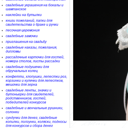
свадебные украшения на бокалы и
шампанское
наклейки на бутылки
книги пожеланий, папки для
свидетельства о браке и ручки
песочная церемония
свадебные замочки
приглашения на свадьбу
свадебные наказы, пожелания,
дипломы
рассадочные карточки для гостей,
номера столов, листы рассадки
свадебные подушечки для
обручальных колец
конфетти, хлопушки, лепестки роз,
корзинки и кулечки для лепестков,
мешочки для зерна
свадебные ленты, значки и
бутоньерки для свидетелей,
родственников, гостей,
победителей конкурсов
свадебные и венчальные рушники,
солонки
сундучки для денег, свадебные
копилки, ползунки, коляски, подносы
для конкурсов и сбора денег