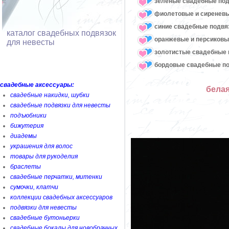
зеленые свадебные под
фиолетовые и сиреневы
синие свадебные подвя
каталог свадебных подвязок
оранжевые и персиковы
для невесты
золотистые свадебные 
бордовые свадебные по
свадебные аксессуары:
белая
свадебные накидки, шубки
свадебные подвязки для невесты
подъюбники
бижутерия
диадемы
украшения для волос
товары для рукоделия
браслеты
свадебные перчатки, митенки
сумочки, клатчи
коллекции свадебных аксессуаров
подвязки для невесты
свадебные бутоньерки
свадебные бокалы для новобрачных