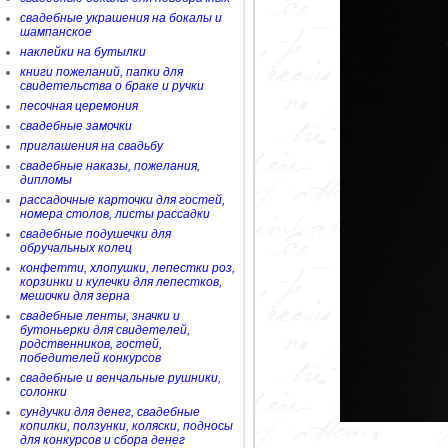
свадебные украшения на бокалы и
шампанское
наклейки на бутылки
книги пожеланий, папки для
свидетельства о браке и ручки
песочная церемония
свадебные замочки
приглашения на свадьбу
свадебные наказы, пожелания,
дипломы
рассадочные карточки для гостей,
номера столов, листы рассадки
свадебные подушечки для
обручальных колец
конфетти, хлопушки, лепестки роз,
корзинки и кулечки для лепестков,
мешочки для зерна
свадебные ленты, значки и
бутоньерки для свидетелей,
родственников, гостей,
победителей конкурсов
свадебные и венчальные рушники,
солонки
сундучки для денег, свадебные
копилки, ползунки, коляски, подносы
для конкурсов и сбора денег