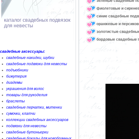
зеленые свадебные п
фиолетовые и сирене
синие свадебные подв
каталог свадебных подвязок
оранжевые и персико
для невесты
золотистые свадебны
бордовые свадебные 
свадебные аксессуары:
свадебные накидки, шубки
свадебные подвязки для невесты
подъюбники
бижутерия
диадемы
украшения для волос
товары для рукоделия
браслеты
свадебные перчатки, митенки
сумочки, клатчи
коллекции свадебных аксессуаров
подвязки для невесты
свадебные бутоньерки
свадебные бокалы для новобрачных