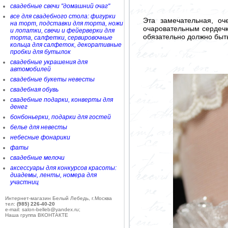
свадебные свечи "домашний очаг"
все для свадебного стола: фигурки
Эта замечательная, о
на торт, подставки для торта, ножи
очаровательным сердечко
и лопатки, свечи и фейерверки для
обязательно должно быть
торта, салфетки, сервировочные
кольца для салфеток, декоративные
пробки для бутылок
свадебные украшения для
автомобилей
свадебные букеты невесты
свадебная обувь
свадебные подарки, конверты для
денег
бонбоньерки, подарки для гостей
белье для невесты
небесные фонарики
фаты
свадебные мелочи
аксессуары для конкурсов красоты:
диадемы, ленты, номера для
участниц
Интернет-магазин Белый Лебедь, г.Москва
тел:
(985) 226-40-20
e-mail: salon-belleb@yandex.ru;
Наша группа ВКОНТАКТЕ