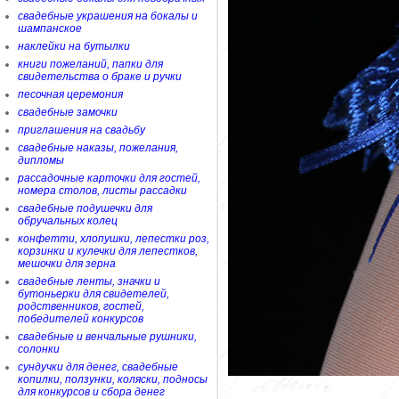
свадебные украшения на бокалы и
шампанское
наклейки на бутылки
книги пожеланий, папки для
свидетельства о браке и ручки
песочная церемония
свадебные замочки
приглашения на свадьбу
свадебные наказы, пожелания,
дипломы
рассадочные карточки для гостей,
номера столов, листы рассадки
свадебные подушечки для
обручальных колец
конфетти, хлопушки, лепестки роз,
корзинки и кулечки для лепестков,
мешочки для зерна
свадебные ленты, значки и
бутоньерки для свидетелей,
родственников, гостей,
победителей конкурсов
свадебные и венчальные рушники,
солонки
сундучки для денег, свадебные
копилки, ползунки, коляски, подносы
для конкурсов и сбора денег