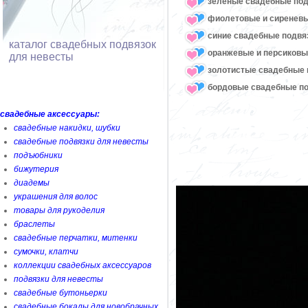
зеленые свадебные под
фиолетовые и сиреневы
синие свадебные подвя
каталог свадебных подвязок
оранжевые и персиковы
для невесты
золотистые свадебные 
бордовые свадебные по
свадебные аксессуары:
свадебные накидки, шубки
свадебные подвязки для невесты
подъюбники
бижутерия
диадемы
украшения для волос
товары для рукоделия
браслеты
свадебные перчатки, митенки
сумочки, клатчи
коллекции свадебных аксессуаров
подвязки для невесты
свадебные бутоньерки
свадебные бокалы для новобрачных