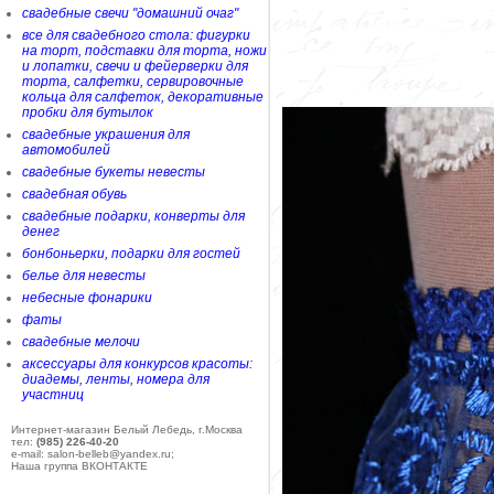
свадебные свечи "домашний очаг"
все для свадебного стола: фигурки
на торт, подставки для торта, ножи
и лопатки, свечи и фейерверки для
торта, салфетки, сервировочные
кольца для салфеток, декоративные
пробки для бутылок
свадебные украшения для
автомобилей
свадебные букеты невесты
свадебная обувь
свадебные подарки, конверты для
денег
бонбоньерки, подарки для гостей
белье для невесты
небесные фонарики
фаты
свадебные мелочи
аксессуары для конкурсов красоты:
диадемы, ленты, номера для
участниц
Интернет-магазин Белый Лебедь, г.Москва
тел:
(985) 226-40-20
e-mail: salon-belleb@yandex.ru;
Наша группа ВКОНТАКТЕ