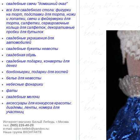
свадебные свечи "домашний очаг"
все для свадебного стола: фигурки
на торт, подставки для торта, ножи
и лопатки, свечи и фейерверки для
торта, салфетки, сервировочные
кольца для салфеток, декоративные
пробки для бутылок
свадебные украшения для
автомобилей
свадебные букеты невесты
свадебная обувь
свадебные подарки, конверты для
денег
бонбоньерки, подарки для гостей
белье для невесты
небесные фонарики
фаты
свадебные мелочи
аксессуары для конкурсов красоты:
диадемы, ленты, номера для
участниц
Интернет-магазин Белый Лебедь, г.Москва
тел:
(985) 226-40-20
e-mail: salon-belleb@yandex.ru;
Наша группа ВКОНТАКТЕ