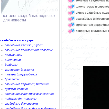
зеленые свадебные п
фиолетовые и сирене
синие свадебные подв
каталог свадебных подвязок
оранжевые и персико
для невесты
золотистые свадебны
бордовые свадебные 
свадебные аксессуары:
свадебные накидки, шубки
свадебные подвязки для невесты
подъюбники
бижутерия
диадемы
украшения для волос
товары для рукоделия
браслеты
свадебные перчатки, митенки
сумочки, клатчи
коллекции свадебных аксессуаров
подвязки для невесты
свадебные бутоньерки
свадебные бокалы для новобрачных