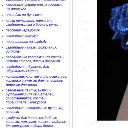
свадебные украшения на бокалы и
шампанское
наклейки на бутылки
книги пожеланий, папки для
свидетельства о браке и ручки
песочная церемония
свадебные замочки
приглашения на свадьбу
свадебные наказы, пожелания,
дипломы
рассадочные карточки для гостей,
номера столов, листы рассадки
свадебные подушечки для
обручальных колец
конфетти, хлопушки, лепестки роз,
корзинки и кулечки для лепестков,
мешочки для зерна
свадебные ленты, значки и
бутоньерки для свидетелей,
родственников, гостей,
победителей конкурсов
свадебные и венчальные рушники,
солонки
сундучки для денег, свадебные
копилки, ползунки, коляски, подносы
для конкурсов и сбора денег