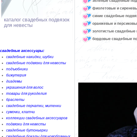
зеленые свадебные под
фиолетовые и сиреневы
синие свадебные подвя
каталог свадебных подвязок
оранжевые и персиковы
для невесты
золотистые свадебные 
бордовые свадебные по
свадебные аксессуары:
свадебные накидки, шубки
свадебные подвязки для невесты
подъюбники
бижутерия
диадемы
украшения для волос
товары для рукоделия
браслеты
свадебные перчатки, митенки
сумочки, клатчи
коллекции свадебных аксессуаров
подвязки для невесты
свадебные бутоньерки
свадебные бокалы для новобрачных