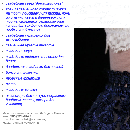
свадебные свечи "домашний очаг"
все для свадебного стола: фигурки
на торт, подставки для торта, ножи
и лопатки, свечи и фейерверки для
торта, салфетки, сервировочные
кольца для салфеток, декоративные
пробки для бутылок
свадебные украшения для
автомобилей
свадебные букеты невесты
свадебная обувь
свадебные подарки, конверты для
денег
бонбоньерки, подарки для гостей
белье для невесты
небесные фонарики
фаты
свадебные мелочи
аксессуары для конкурсов красоты:
диадемы, ленты, номера для
участниц
Интернет-магазин Белый Лебедь, г.Москва
тел:
(985) 226-40-20
e-mail: salon-belleb@yandex.ru;
Наша группа ВКОНТАКТЕ